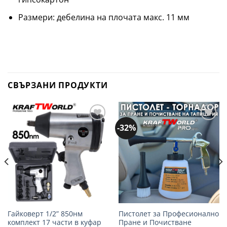
Размери: дебелина на плочата макс. 11 мм
СВЪРЗАНИ ПРОДУКТИ
-32%
Добави
Добави
в
в
желани
желани
Гайковерт 1/2” 850нм
Пистолет за Професионално
комплект 17 части в куфар
Пране и Почистване