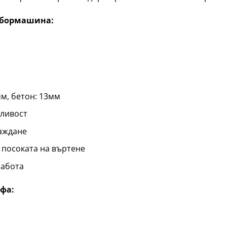
 бормашина:
м, бетон: 13мм
жливост
лаждане
 посоката на въртене
работа
фа: