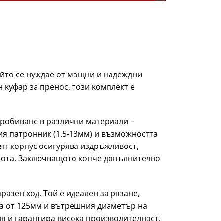
ойто се нуждае от мощни и надеждни
 куфар за пренос, този комплект е
пробиване в различни материали –
ия патронник (1.5-13мм) и възможността
ият корпус осигурява издръжливост,
абота. Заключващото копче допълнително
азен ход. Той е идеален за рязане,
а от 125мм и вътрешния диаметър на
я и гарантира висока производителност.