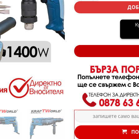
ДОБ
К
ПО