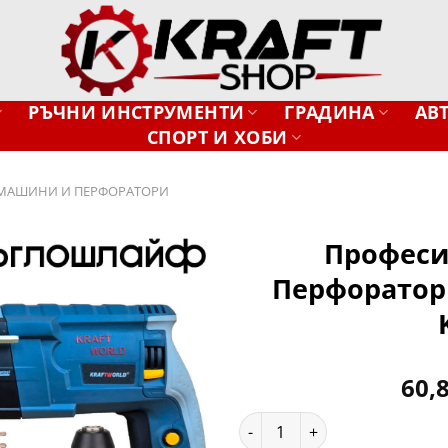
РЪЧНИ ИНСТРУМЕНТИ
ГРАДИНА
АВ
СПОРТ И ХОБИ
МАШИНИ И ПЕРФОРАТОРИ
Професи
Перфоратор
Добави
в
желани
60,
количество за Професиона