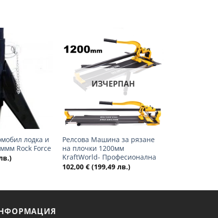
Добави
Добави
в
в
желани
желани
ИЗЧЕРПАН
+
омобил лодка и
Релсова Машина за рязане
 ммм Rock Force
на плочки 1200мм
KraftWorld- Професионална
лв.)
102,00
€
(199,49 лв.)
НФОРМАЦИЯ