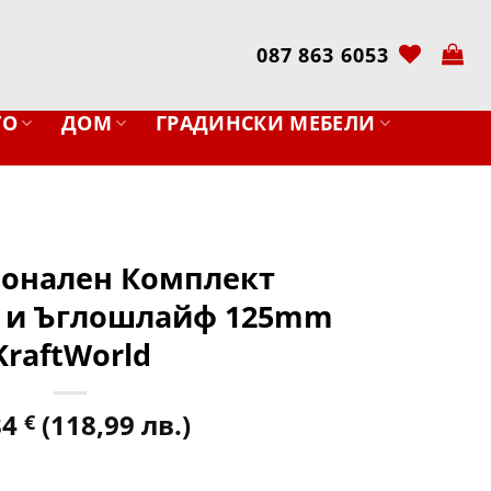
087 863 6053
ТО
ДОМ
ГРАДИНСКИ МЕБЕЛИ
онален Комплект
 и Ъглошлайф 125mm
KraftWorld
84
(118,99 лв.)
€
лен Комплект Перфоратор и Ъглошлайф 125mm KraftWorld