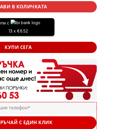
АВИ В КОЛИЧКАТА
упи с
13 x €6.52
КУПИ СЕГА
РЪЧАЙ С ЕДИН КЛИК