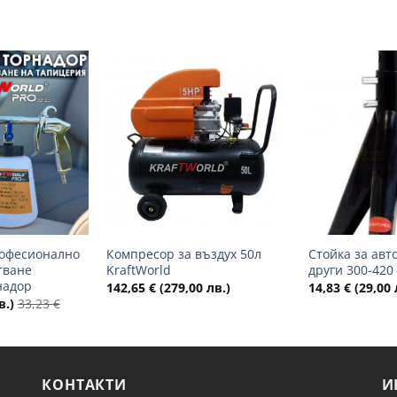
Добави
Добави
в
в
желани
желани
+
+
рофесионално
Компресор за въздух 50л
Стойка за авт
тване
KraftWorld
други 300-420
надор
142,65
€
(279,00 лв.)
14,83
€
(29,00 
в.)
33,23
€
КОНТАКТИ
И