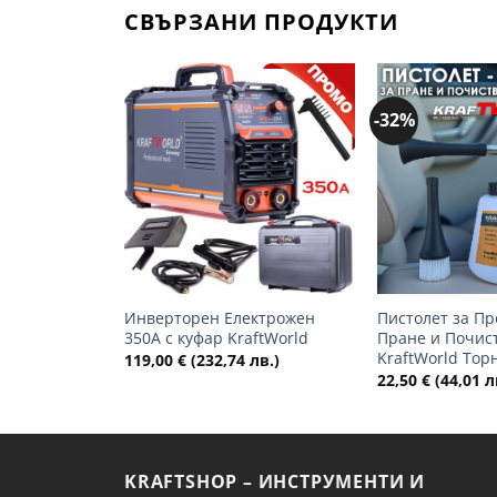
СВЪРЗАНИ ПРОДУКТИ
-32%
Добави
в
желани
+
+
Инверторен Електрожен
Пистолет за П
350А с куфар KraftWorld
Пране и Почис
KraftWorld Тор
119,00
€
(232,74 лв.)
22,50
€
(44,01 л
KRAFTSHOP – ИНСТРУМЕНТИ И