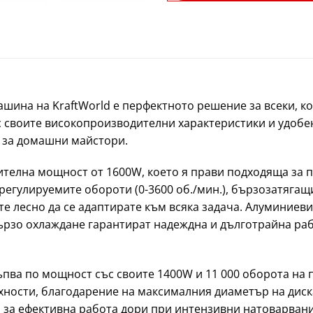
шина на KraftWorld е перфектното решение за всеки, к
 своите високопроизводителни характеристики и удобен
и за домашни майстори.
ителна мощност от 1600W, което я прави подходяща за 
 регулируемите обороти (0-3600 об./мин.), бързозатягащ
те лесно да се адаптирате към всяка задача. Алуминиев
бързо охлаждане гарантират надеждна и дълготрайна р
пва по мощност със своите 1400W и 11 000 оборота на пр
ности, благодарение на максималния диаметър на диск
 за ефективна работа дори при интензивни натоварвани