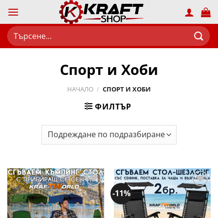
Skip
to
content
Търсене
за:
Спорт и Хоби
НАЧАЛО
/
СПОРТ И ХОБИ
ФИЛТЪР
-11%
Добави
Добави
в
в
желани
желани