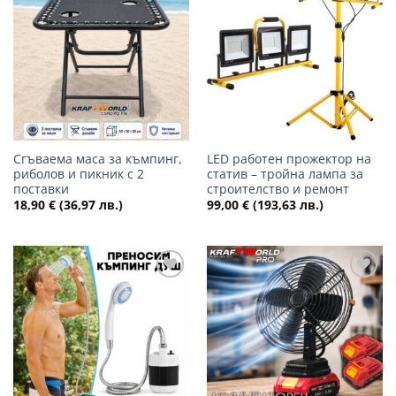
Добави
Добави
в
в
желани
желани
Сгъваема маса за къмпинг,
LED работен прожектор на
риболов и пикник с 2
статив – тройна лампа за
поставки
строителство и ремонт
18,90
€
(36,97 лв.)
99,00
€
(193,63 лв.)
Добави
Добави
в
в
желани
желани