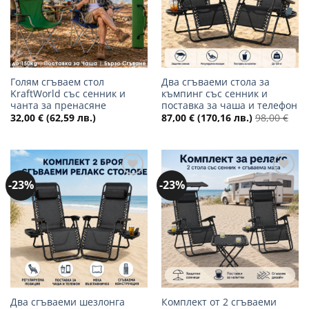
Голям сгъваем стол
Два сгъваеми стола за
KraftWorld със сенник и
къмпинг със сенник и
чанта за пренасяне
поставка за чаша и телефон
32,00
€
(62,59 лв.)
87,00
€
(170,16 лв.)
98,00
€
-23%
-23%
Добави
Добави
в
в
желани
желани
Два сгъваеми шезлонга
Комплект от 2 сгъваеми