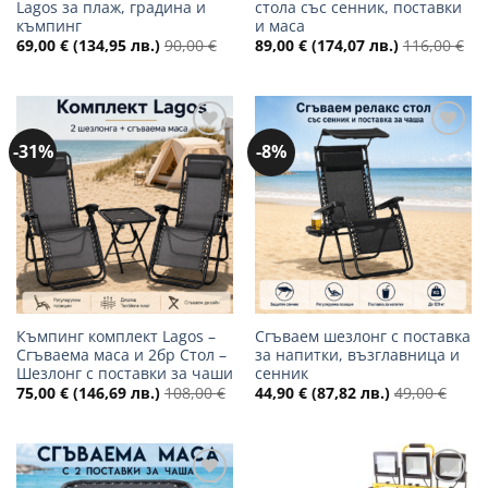
Lagos за плаж, градина и
стола със сенник, поставки
къмпинг
и маса
69,00
€
(134,95 лв.)
90,00
€
89,00
€
(174,07 лв.)
116,00
€
-31%
-8%
Добави
Добави
в
в
желани
желани
Къмпинг комплект Lagos –
Сгъваем шезлонг с поставка
Сгъваема маса и 2бр Стол –
за напитки, възглавница и
Шезлонг с поставки за чаши
сенник
75,00
€
(146,69 лв.)
108,00
€
44,90
€
(87,82 лв.)
49,00
€