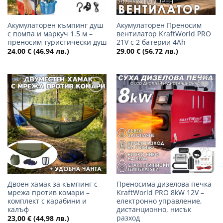
Акумулаторен къмпинг душ
Акумулаторен Преносим
с помпа и маркуч 1.5 м –
вентилатор KraftWorld PRO
преносим туристически душ
21V с 2 батерии 4Ah
24,00
€
(46,94 лв.)
29,00
€
(56,72 лв.)
Добави
Добави
в
в
желани
желани
Двоен хамак за къмпинг с
Преносима дизелова печка
мрежа против комари –
KraftWorld PRO 8kW 12V –
комплект с карабини и
електронно управление,
калъф
дистанционно, нисък
разход
23,00
€
(44,98 лв.)