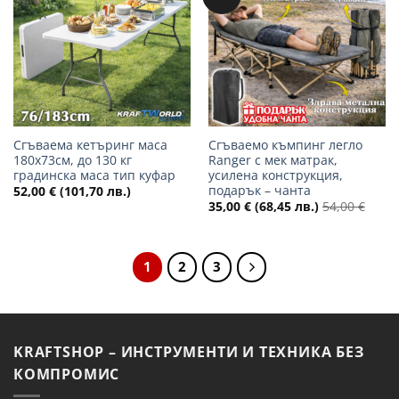
в
в
желани
желани
Сгъваема кетъринг маса
Сгъваемо къмпинг легло
180х73см, до 130 кг
Ranger с мек матрак,
градинска маса тип куфар
усилена конструкция,
подарък – чанта
52,00
€
(101,70 лв.)
35,00
€
(68,45 лв.)
54,00
€
1
2
3
KRAFTSHOP – ИНСТРУМЕНТИ И ТЕХНИКА БЕЗ
КОМПРОМИС