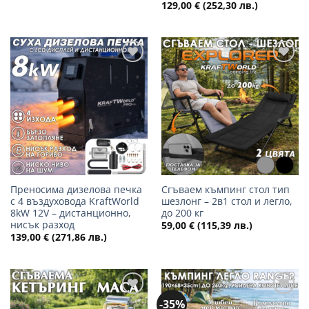
129,00
€
(252,30 лв.)
Добави
Добави
в
в
желани
желани
Преносима дизелова печка
Сгъваем къмпинг стол тип
с 4 въздуховода KraftWorld
шезлонг – 2в1 стол и легло,
8kW 12V – дистанционно,
до 200 кг
нисък разход
59,00
€
(115,39 лв.)
139,00
€
(271,86 лв.)
-35%
Добави
Добави