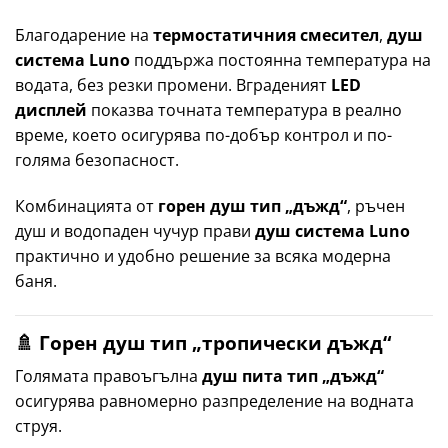
Благодарение на
термостатичния смесител
,
душ
система Luno
поддържа постоянна температура на
водата, без резки промени. Вграденият
LED
дисплей
показва точната температура в реално
време, което осигурява по-добър контрол и по-
голяма безопасност.
Комбинацията от
горен душ тип „дъжд“
, ръчен
душ и водопаден чучур прави
душ система Luno
практично и удобно решение за всяка модерна
баня.
🚿 Горен душ тип „тропически дъжд“
Голямата правоъгълна
душ пита тип „дъжд“
осигурява равномерно разпределение на водната
струя.