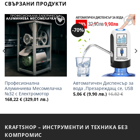
СВЪРЗАНИ ПРОДУКТИ
-70%
Добави
Добави
в
в
желани
желани
Професионална
Автоматичен Диспенсър за
Алуминиева Месомелачка
вода ,Презареждащ се, USB
№32 с Електромотор
5,06
€
(9,90 лв.)
16,82
€
168,22
€
(329,01 лв.)
KRAFTSHOP – ИНСТРУМЕНТИ И ТЕХНИКА БЕЗ
КОМПРОМИС