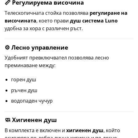
📏 Регулируема височина
Телескопичната стойка позволява
регулиране на
височината
, което прави
душ система Luno
удобна за хора с различен ръст.
⚙ Лесно управление
Удобният превключвател позволява лесно
преминаване между:
горен душ
ръчен душ
водопаден чучур
🧼 Хигиенен душ
В комплекта е включен и
хигиенен душ
, който
осигурява по-добра лична хигиена и по-лесно