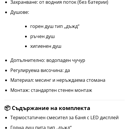
Захранване: от водния поток (без батерии)
Душове:
горен душ тип „дъжд“
ръчен душ
хигиенен душ
Допълнително: водопаден чучур
Регулируема височина: да
Материал: месинг и неръждаема стомана
Монтаж: стандартен стенен монтаж
📦 Съдържание на комплекта
Термостатичен смесител за баня с LED дисплей
Горна душ пита тип „дъжд“