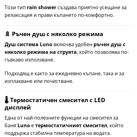
Този тип
rain shower
създава приятно усещане за
релаксация и прави къпането по-комфортно.
🚿 Ръчен душ с няколко режима
Душ система Luno
включва удобен
ръчен душ с
няколко режима на струята
, който позволява по-
гъвкаво използване.
Подходящ е както за ежедневно къпане, така и за
изплакване или почистване.
🌡 Термостатичен смесител с LED
дисплей
Една от най-полезните функции на смесител за
баня
Luno
е
термостатичният смесител
, който
поддържа стабилна температура на водата.