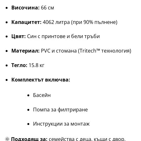
Височина:
66 см
Капацитет:
4062 литра (при 90% пълнене)
Цвят:
Син с принтове и бели тръби
Материал:
PVC и стомана (Tritech™ технология)
Тегло:
15.8 кг
Комплектът включва:
Басейн
Помпа за филтриране
Инструкции за монтаж
🌞
Подходящ за:
семейства с деца, къщи с двор,