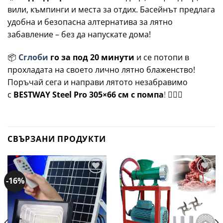
вили, къмпинги и места за отдих. Басейнът предлага
удобна и безопасна алтернатива за лятно
забавление – без да напускате дома!
📦
Сглоби
го за под 20 минути
и се потопи в
прохладата на своето лично лятно блаженство!
Поръчай сега и направи лятото незабравимо
с
BESTWAY Steel Pro 305×66 см с помпа
!
🏊‍♀️💦
СВЪРЗАНИ ПРОДУКТИ
-16%
Добави
Добави
в
в
желани
желани