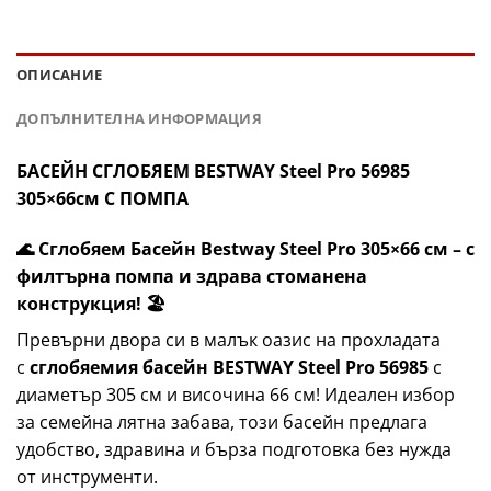
ОПИСАНИЕ
ДОПЪЛНИТЕЛНА ИНФОРМАЦИЯ
БАСЕЙН СГЛОБЯЕМ BESTWAY Steel Pro 56985
305×66см С ПОМПА
🌊 Сглобяем Басейн Bestway Steel Pro 305×66 см – с
филтърна помпа и здрава стоманена
конструкция! 🏖️
Превърни двора си в малък оазис на прохладата
с
сглобяемия басейн BESTWAY Steel Pro 56985
с
диаметър 305 см и височина 66 см! Идеален избор
за семейна лятна забава, този басейн предлага
удобство, здравина и бърза подготовка без нужда
от инструменти.