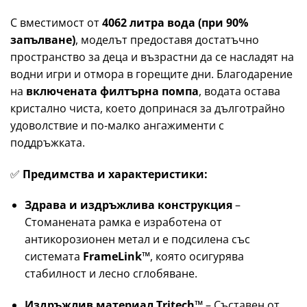
С вместимост от
4062 литра вода (при 90%
запълване)
, моделът предоставя достатъчно
пространство за деца и възрастни да се насладят на
водни игри и отмора в горещите дни. Благодарение
на
включената филтърна помпа
, водата остава
кристално чиста, което допринася за дълготрайно
удоволствие и по-малко ангажименти с
поддръжката.
✅
Предимства и характеристики:
Здрава и издръжлива конструкция
–
Стоманената рамка е изработена от
антикорозионен метал и е подсилена със
системата
FrameLink™
, която осигурява
стабилност и лесно сглобяване.
Издръжлив материал Tritech™
– Съставен от