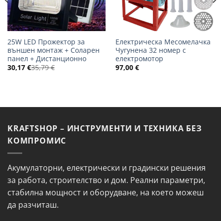
25W LED Прожектор за
Електрическа Месомелачка
външен монтаж + Соларен
Чугунена 32 номер с
панел + Дистанционно
електромотор
30,17
€
35,79
€
97,00
€
KRAFTSHOP – ИНСТРУМЕНТИ И ТЕХНИКА БЕЗ
КОМПРОМИС
Акумулаторни, електрически и градински решения
за работа, строителство и дом. Реални параметри,
стабилна мощност и оборудване, на което можеш
да разчиташ.