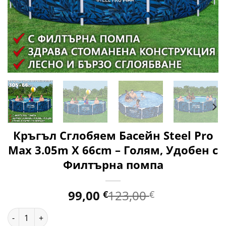
Кръгъл Сглобяем Басейн Steel Pro
Max 3.05m X 66cm – Голям, Удобен с
Филтърна помпа
99,00
123,00
€
€
количество за Кръгъл Сглобяем Басейн Steel Pro Max 3.05