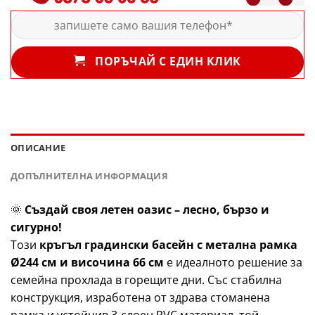
ПОРЪЧАЙ С ЕДИН КЛИК
ОПИСАНИЕ
ДОПЪЛНИТЕЛНА ИНФОРМАЦИЯ
🌞
Създай своя летен оазис – лесно, бързо и
сигурно!
Този
кръгъл градински басейн с метална рамка
Ø244 см и височина 66 см
е идеалното решение за
семейна прохлада в горещите дни. Със стабилна
конструкция, изработена от здрава стоманена
рамка и устойчив 3-слоен PVC материал, той