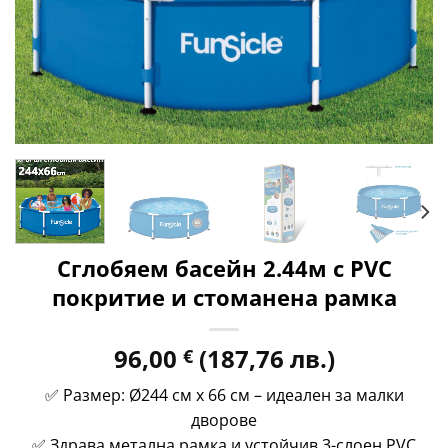
Сглобяем басейн 2.44м с PVC
покритие и стоманена рамка
96,00
(187,76 лв.)
€
✅ Размер: Ø244 см x 66 см – идеален за малки
дворове
✅ Здрава метална рамка и устойчив 3-слоен PVC