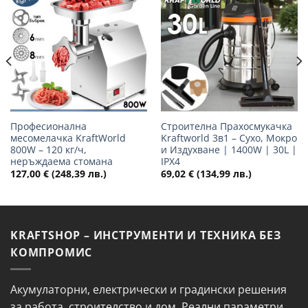
Добави
Добави
в
в
желани
желани
Професионална
Строителна Прахосмукачка
месомелачка KraftWorld
Kraftworld 3в1 – Сухо, Мокро
800W – 120 кг/ч,
и Издухване | 1400W | 30L |
неръждаема стомана
IPX4
127,00
€
(248,39 лв.)
69,02
€
(134,99 лв.)
KRAFTSHOP – ИНСТРУМЕНТИ И ТЕХНИКА БЕЗ
КОМПРОМИС
Акумулаторни, електрически и градински решения
за работа, строителство и дом. Реални параметри,