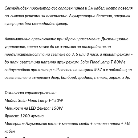
Светодиоден прожектор със соларен панел и 5м кабел, което позволя
по-гъвкави решения за осветление. Акумулаторна батерия, захранва
супер ярък бял светодиоден фенер.
Автоматично превключване при здрач и разсъмване. Дистанционно
управление, което може да се използва за настройване на
продължителността на светене до 3, 5 или 8 часа, а яркият режим –
до полу-светъл или напълно ярък режим. Solar Flood Lamp T-80W е
водоустойчив прожектор с IP степен на защита IP67 и е подходящ за
осветяване на вътрешен двор, билборд, градина, пътека, гараж и др.
Технически характеристики:
Модел: Solar Flood Lamp T-150W
Мощност на LED фенера: 150W
Яркост: 1200 лумена
Материал: Алуминиево тяло + метална скоба + стъклен панел + 5M
кабел