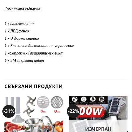
Комплекта съдържа:
1 х слънчев панел
1 х ЛЕД фенер
1 x U форма стойка
1 x Безжично дистанционно управление
1 комплект x Разширителен винт
1 x 5M свързващ кабел
СВЪРЗАНИ ПРОДУКТИ
-31%
-22%
Добави
Добави
в
в
желани
желани
ИЗЧЕРПАН