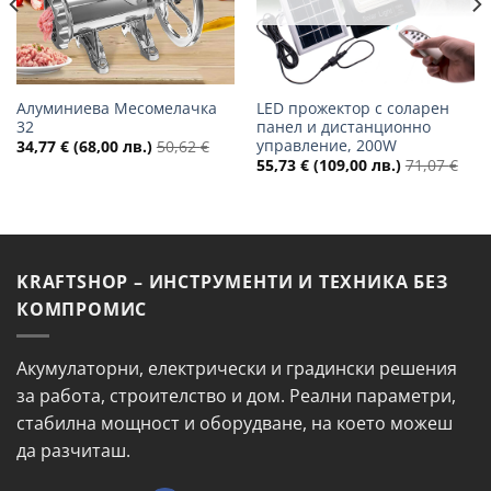
Алуминиева Месомелачка
LED прожектор с соларен
32
панел и дистанционно
управление, 200W
34,77
€
(68,00 лв.)
50,62
€
55,73
€
(109,00 лв.)
71,07
€
KRAFTSHOP – ИНСТРУМЕНТИ И ТЕХНИКА БЕЗ
КОМПРОМИС
Акумулаторни, електрически и градински решения
за работа, строителство и дом. Реални параметри,
стабилна мощност и оборудване, на което можеш
да разчиташ.