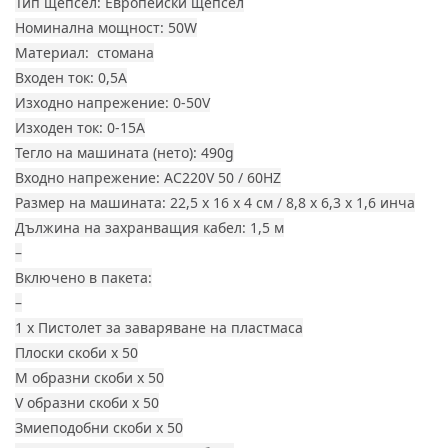
Тип щепсел: Европейски щепсел
Номинална мощност: 50W
Материал: стомана
Входен ток: 0,5А
Изходно напрежение: 0-50V
Изходен ток: 0-15A
Тегло на машината (нето): 490g
Входно напрежение: AC220V 50 / 60HZ
Размер на машината: 22,5 х 16 х 4 см / 8,8 х 6,3 х 1,6 инча
Дължина на захранващия кабел: 1,5 м
–
Включено в пакета:
–
1 x Пистолет за заваряване на пластмаса
Плоски скоби х 50
М образни скоби х 50
V образни скоби х 50
Змиеподобни скоби х 50