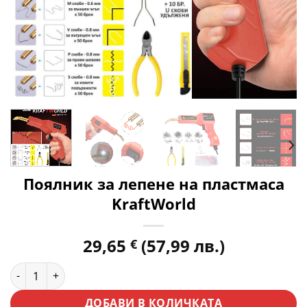
Поялник за лепене на пластмаса
KraftWorld
29,65
(57,99 лв.)
€
количество за Поялник за лепене на пластмаса KraftWorld
ДОБАВИ В КОЛИЧКАТА