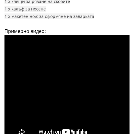
1 х клещи за рязане на скобите
1 x калъф за носене
1 х макетен нож за оформяне на заварката
Примерно видео: