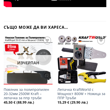
СЪЩО МОЖЕ ДА ВИ ХАРЕСА…
Добави
Добави
в
в
желани
желани
ИЗЧЕРПАН
Поялник за полипропилен
Лепачка KraftWorld с
20-32мм 2500W Kraft –
Мощност 800W + Ножица за
лепачка за ппр тръби
ППР Тръби
45,50
€
(88,99 лв.)
15,29
€
(29,90 лв.)