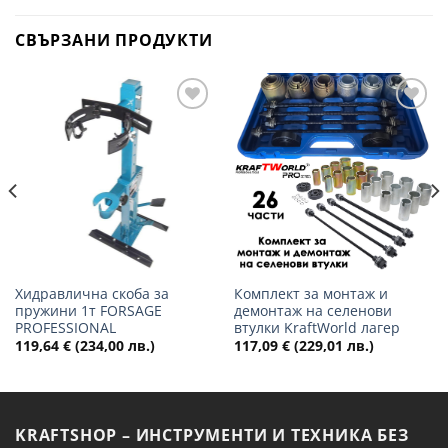
СВЪРЗАНИ ПРОДУКТИ
Добави
Добави
в
в
желани
желани
Хидравлична скоба за
Комплект за монтаж и
пружини 1т FORSAGE
демонтаж на селенови
PROFESSIONAL
втулки KraftWorld лагер
119,64
€
(234,00 лв.)
117,09
€
(229,01 лв.)
KRAFTSHOP – ИНСТРУМЕНТИ И ТЕХНИКА БЕЗ