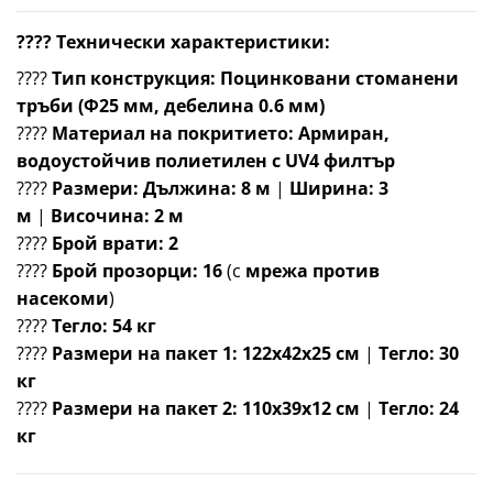
???? Технически характеристики:
????
Тип конструкция:
Поцинковани стоманени
тръби (Ф25 мм, дебелина 0.6 мм)
????
Материал на покритието:
Армиран,
водоустойчив полиетилен с UV4 филтър
????
Размери:
Дължина: 8 м
|
Ширина: 3
м
|
Височина: 2 м
????
Брой врати:
2
????
Брой прозорци:
16
(с
мрежа против
насекоми
)
????
Тегло:
54 кг
????
Размери на пакет 1:
122x42x25 см
|
Тегло: 30
кг
????
Размери на пакет 2:
110x39x12 см
|
Тегло: 24
кг