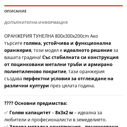
ОПИСАНИЕ
ДОПЪЛНИТЕЛНА ИНФОРМАЦИЯ
ОРАНЖЕРИЯ ТУНЕЛНА 800x300x200cm Ако
търсите
голяма, устойчива и функционална
оранжерия
, този модел е
идеалното решение
за
вашата градина!
Със стабилната си конструкция
от поцинковани метални тръби и армирано
полиетиленово покритие
, тази оранжерия
създава
перфектни условия за отглеждане на
различни култури
през цялата година.
???? Основни предимства:
✅
Голям капацитет
–
8x3x2 м
– идеална за
любители и професионалисти в земеделието.
✅
Здрава метална конструкция
–
поцинковани