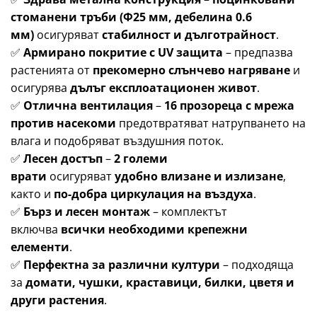
стоманени тръби (Ф25 мм, дебелина 0.6
мм)
осигуряват
стабилност и дълготрайност
.
✅
Армирано покритие с UV защита
– предпазва
растенията от
прекомерно слънчево нагряване
и
осигурява
дълъг експлоатационен живот
.
✅
Отлична вентилация
–
16 прозореца с мрежа
против насекоми
предотвратяват натрупването на
влага и подобряват въздушния поток.
✅
Лесен достъп
–
2 големи
врати
осигуряват
удобно влизане и излизане
,
както и
по-добра циркулация на въздуха
.
✅
Бърз и лесен монтаж
– комплектът
включва
всички необходими крепежни
елементи
.
✅
Перфектна за различни култури
– подходяща
за
домати, чушки, краставици, билки, цветя и
други растения
.