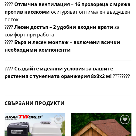
????️
Отлична вентилация
–
16 прозореца с мрежа
против насекоми
осигуряват оптимален въздушен
поток
????
Лесен достъп
–
2 удобни входни врати
за
комфорт при работа
????️
Бърз и лесен монтаж
–
включени всички
необходими компоненти
????
Създайте идеални условия за вашите
растения с тунелната оранжерия 8x3x2 м!
????????
СВЪРЗАНИ ПРОДУКТИ
Добави
Добави
в
в