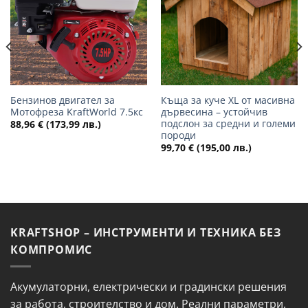
желани
желани
Бензинов двигател за
Къща за куче XL от масивна
Мотофреза KraftWorld 7.5кс
дървесина – устойчив
подслон за средни и големи
88,96
€
(173,99 лв.)
породи
99,70
€
(195,00 лв.)
KRAFTSHOP – ИНСТРУМЕНТИ И ТЕХНИКА БЕЗ
КОМПРОМИС
Акумулаторни, електрически и градински решения
за работа, строителство и дом. Реални параметри,