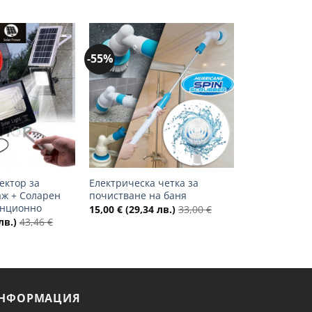
-55%
Добави
Добави
в
в
желани
желани
+
ектор за
Електрическа четка за
ж + Соларен
почистване на баня
анционно
15,00
€
(29,34 лв.)
33,00
€
лв.)
43,46
€
НФОРМАЦИЯ