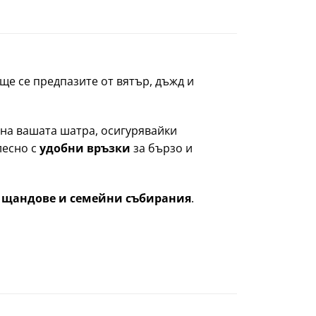
ще се предпазите от вятър, дъжд и
на вашата шатра, осигурявайки
лесно с
удобни връзки
за бързо и
и щандове и семейни събирания
.