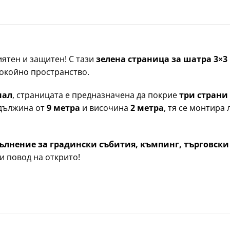
ятен и защитен! С тази
зелена страница за шатра 3×3
покойно пространство.
иал
, страницата е предназначена да покрие
три страни
 дължина от
9 метра
и височина
2 метра
, тя се монтира 
ълнение за градински събития, къмпинг, търговск
и повод на открито!