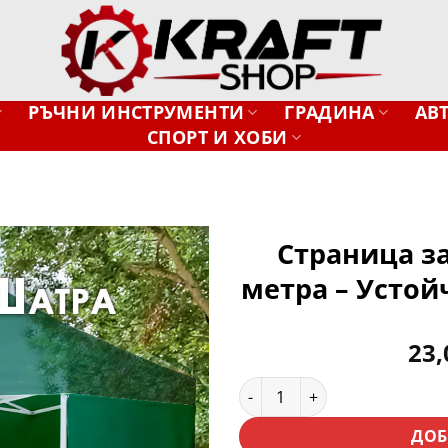
РЪЧНИ ИНСТРУМЕНТИ
ГРАДИНА
АВ
СПОРТ И ХОБИ
Страница за
метра – Устой
Добави
в
желани
23
количество за Страница за 
ДОБ