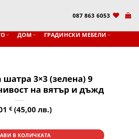
087 863 6053
ТО
ДОМ
ГРАДИНСКИ МЕБЕЛИ
 шатра 3×3 (зелена) 9
чивост на вятър и дъжд
,01
(45,00 лв.)
€
шатра 3x3 (зелена) 9 метра – Устойчивост на вятър и дъжд
АВИ В КОЛИЧКАТА