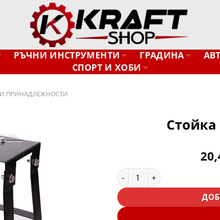
РЪЧНИ ИНСТРУМЕНТИ
ГРАДИНА
АВ
СПОРТ И ХОБИ
И ПРИНАДЛЕЖНОСТИ
Стойка
Добави
20
в
желани
количество за Стойка за ф
ДОБ