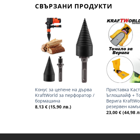
СВЪРЗАНИ ПРОДУКТИ
Добави
в
желани
+
+
Конус за цепене на дърва
Приставка Каст
KraftWorld за перфоратор /
Ъглошлайф + Т
бормашина
Верига KraftWo
резервен камъ
8,13
€
(15,90 лв.)
23,00
€
(44,98 л