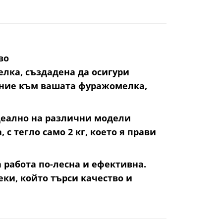
во
лка, създадена да осигури
нение към вашата фуражомелка,
идеално на различни модели
 тегло само 2 кг, което я прави
 работа по-лесна и ефективна.
ки, който търси качество и