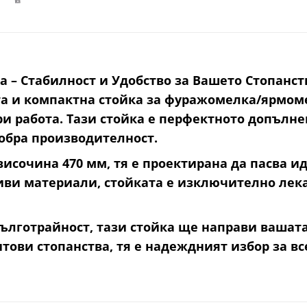
 – Стабилност и Удобство за Вашето Стопанст
та и компактна стойка за фуражомелка/ярмоме
ри работа. Тази стойка е перфектното допъл
добра производителност.
 височина 470 мм, тя е проектирана да пасва 
и материали, стойката е изключително лека, с
дълготрайност, тази стойка ще направи вашата
ови стопанства, тя е надеждният избор за все