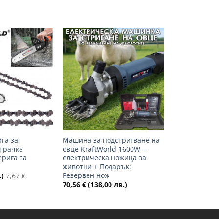
Добави
Добави
в
в
желани
желани
+
га за
Машина за подстригване на
страчка
овце KraftWorld 1600W –
ерига за
електрическа ножица за
животни + Подарък:
Резервен нож
.)
7,67
€
70,56
€
(138,00 лв.)