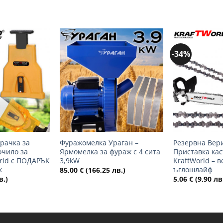
-34%
Добави
Добави
в
в
желани
желани
+
+
рачка за
Фуражомелка Ураган –
Резервна Вери
очило за
Ярмомелка за фураж с 4 сита
Приставка ка
rld с ПОДАРЪК
3,9kW
KraftWorld – в
к
ъглошлайф
85,00
€
(166,25 лв.)
в.)
5,06
€
(9,90 лв