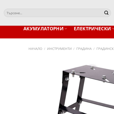
Skip
to
Търсене
content
за:
АКУМУЛАТОРНИ
ЕЛЕКТРИЧЕСКИ
НАЧАЛО
/
ИНСТРУМЕНТИ
/
ГРАДИНА
/
ГРАДИНСК