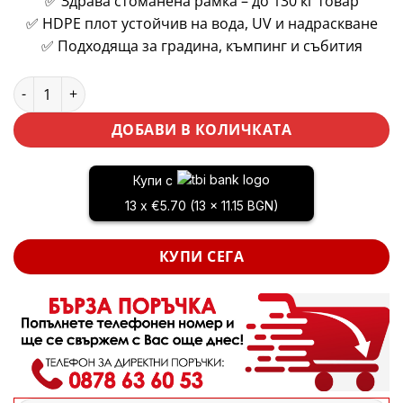
✅ Здрава стоманена рамка – до 130 кг товар
✅ HDPE плот устойчив на вода, UV и надраскване
✅ Подходяща за градина, къмпинг и събития
количество за Сгъваема кетъринг маса 180х73см, до 130 к
ДОБАВИ В КОЛИЧКАТА
Купи с
13 x €5.70 (13 x 11.15 BGN)
КУПИ СЕГА