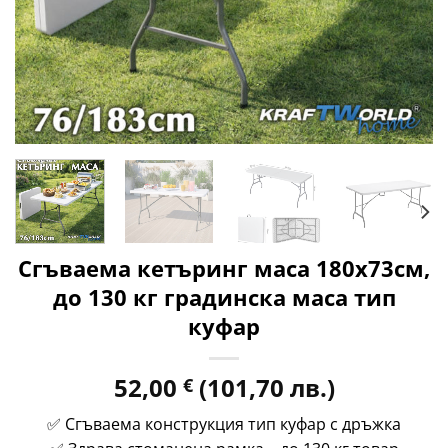
Сгъваема кетъринг маса 180х73см,
до 130 кг градинска маса тип
куфар
52,00
(101,70 лв.)
€
✅ Сгъваема конструкция тип куфар с дръжка