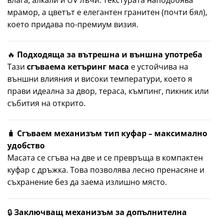
влага, алкали и UV лъчи. Текстурата наподобява
мрамор, а цветът е елегантен гранитен (почти бял),
което придава по-премиум визия.
🔥
Подходяща за вътрешна и външна употреба
Тази
сгъваема кетъринг маса
е устойчива на
външни влияния и високи температури, което я
прави идеална за двор, тераса, къмпинг, пикник или
събития на открито.
🧳
Сгъваем механизъм тип куфар – максимално
удобство
Масата се сгъва на две и се превръща в компактен
куфар с дръжка. Това позволява лесно пренасяне и
съхранение без да заема излишно място.
🔒
Заключващ механизъм за допълнителна