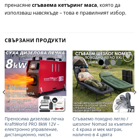
пренасяне
сгъваема кетъринг маса
, която да
използваш навсякъде – това е правилният избор.
СВЪРЗАНИ ПРОДУКТИ
Добави
Добави
в
в
желани
желани
Преносима дизелова печка
Сгъваемо походно легло /
KraftWorld PRO 8kW 12V –
шезлонг Nomad за къмпинг
електронно управление,
с 4 крака и мек матрак,
дистанционно, нисък
налично в 4 цвята