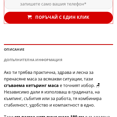
ПОРЪЧАЙ С ЕДИН КЛИК
ОПИСАНИЕ
ДОПЪЛНИТЕЛНА ИНФОРМАЦИЯ
Ако ти трябва практична, здрава и лесна за
пренасяне маса за всякакви ситуации, тази
сгъваема кетъринг маса
е точният избор. 🪑
Независимо дали я използваш в градината, на
къмпинг, събития или за работа, тя комбинира
стабилност, удобство и компактност в едно.
Тази
сгъваема кетъринг маса 180 см
е създадена