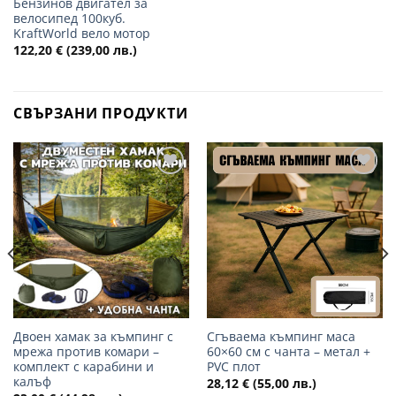
Бензинов двигател за
велосипед 100куб.
KraftWorld вело мотор
122,20
€
(239,00 лв.)
СВЪРЗАНИ ПРОДУКТИ
Добави
Добави
в
в
желани
желани
Двоен хамак за къмпинг с
Сгъваема къмпинг маса
мрежа против комари –
60×60 см с чанта – метал +
комплект с карабини и
PVC плот
калъф
28,12
€
(55,00 лв.)