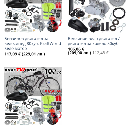
Бензинов двигател за
Бензинов вело двигател /
велосипед 80куб. KraftWorld
двигател за колело 50куб.
вело мотор
106,86
€
(209,00 лв.)
112,48
€
117,09
€
(229,01 лв.)
Добави
в
желани