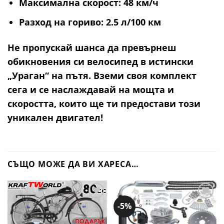
Максимална скорост
: 48 км/ч
Разход на гориво
: 2.5 л/100 км
Не пропускай шанса да превърнеш
обикновения си велосипед в истински
„Ураган“ на пътя. Вземи своя комплект
сега и се наслаждавай на мощта и
скоростта, които ще ти предостави този
уникален двигател!
СЪЩО МОЖЕ ДА ВИ ХАРЕСА…
-5%
Добави
Добави
в
в
желани
желани