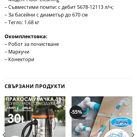
– Съвместими помпи: с дебит 5678-12113 л/ч;
– За басейни с диаметър до 670 см
– Тегло: 1.68 кг
Окомплектовка:
– Робот за почистване
– Маркучи
– Конектори
СВЪРЗАНИ ПРОДУКТИ
-55%
Добави
Добави
в
в
желани
желани