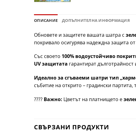
ОПИСАНИЕ
ДОПЪЛНИТЕЛНА ИНФОРМАЦИЯ
Обновете и защитете вашата шатра с
зел
покривало осигурява надеждна защита от 
Със своето
100% водоустойчиво покри
UV защитата
гарантират дълготрайност 
Идеално за сгъваеми шатри тип „хар
събитие на открито – градински партита,
????
Важно:
Цветът на платнището е
зеле
СВЪРЗАНИ ПРОДУКТИ