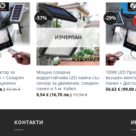
-57%
-29%
Добави
Добави
в
в
желани
желани
ИЗЧЕРПАН
+
+
ктор за
Мощна соларна
100W LED Про
 + Соларен
водоустойчива LED лампа със
външен монта
нционно
сензор за движение, соларен
панел + Дист
панел и 5 м. Кабел
в.)
43,46
€
50,62
€
(99,00 
8,54
€
(16,70 лв.)
19,94
€
КОНТАКТИ
И