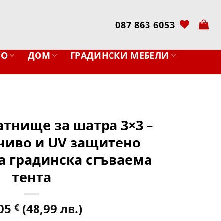
087 863 6053
ТО
ДОМ
ГРАДИНСКИ МЕБЕЛИ
атнище за шатра 3×3 –
чиво и UV защитено
а градинска сгъваема
тента
,05
(48,99 лв.)
€