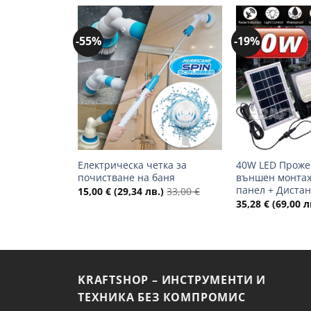
-55%
-19%
Добави
в
желани
+
+
Електрическа четка за
40W LED Проже
почистване на баня
външен монтаж
панел + Диста
15,00
€
(29,34 лв.)
33,00
€
35,28
€
(69,00 л
KRAFTSHOP – ИНСТРУМЕНТИ И
ТЕХНИКА БЕЗ КОМПРОМИС