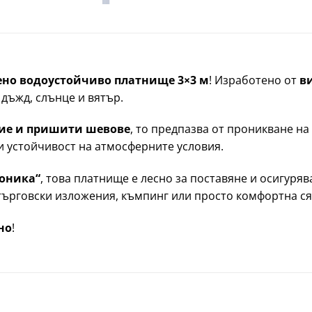
ено водоустойчиво платнище 3×3 м
! Изработено от
в
дъжд, слънце и вятър.
тие и пришити шевове
, то предпазва от проникване на
и устойчивост на атмосферните условия.
моника“
, това платнище е лесно за поставяне и осигуря
 търговски изложения, къмпинг или просто комфортна ся
но
!