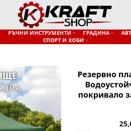
РЪЧНИ ИНСТРУМЕНТИ
ГРАДИНА
АВ
СПОРТ И ХОБИ
Резервно пл
Водоустой
Добави
в
покривало з
желани
25