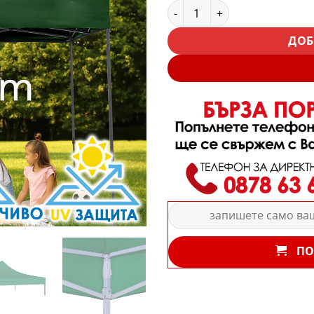
количество за Резервно пл
ДОБ
ПО