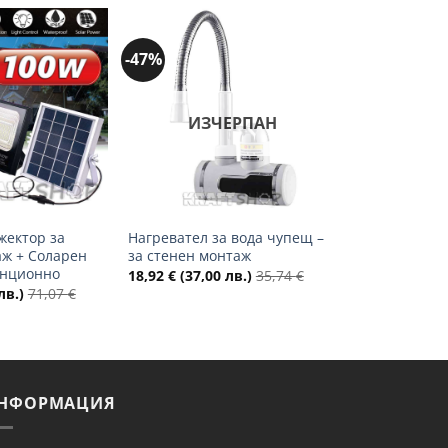
-47%
Добави
Добави
в
в
желани
желани
ИЗЧЕРПАН
+
жектор за
Нагревател за вода чупещ –
ж + Соларен
за стенен монтаж
анционно
18,92
€
(37,00 лв.)
35,74
€
лв.)
71,07
€
НФОРМАЦИЯ