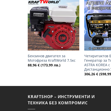
Добави
в
желани
+
+
Бензинов двигател за
Четиритактов 
Мотофреза KraftWorld 7.5кс
Генератор за Т
ASTRA KOREA с
88,96
€
(173,99 лв.)
Дистанционно 
306,26
€
(598,99
KRAFTSHOP – ИНСТРУМЕНТИ И
ТЕХНИКА БЕЗ КОМПРОМИС