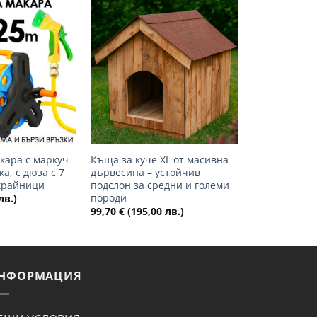
Добави
Добави
в
в
желани
желани
+
кара с маркуч
Къща за куче XL от масивна
ка, с дюза с 7
дървесина – устойчив
крайници
подслон за средни и големи
породи
лв.)
99,70
€
(195,00 лв.)
НФОРМАЦИЯ