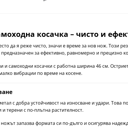
амоходна косачка – чисто и ефек
есто да я реже чисто, значи е време за нов нож. Този ре
е предназначен за ефективно, равномерно и прецизно ко
 и самоходни косачки с работна ширина 46 см. Остриет
малко вибрации по време на косене.
ване
етал с добра устойчивост на износване и удари. Това 
 и терени с по-плътна растителност.
 ножът запазва формата си по-дълго и осигурява надежд