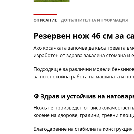
ОПИСАНИЕ
ДОПЪЛНИТЕЛНА ИНФОРМАЦИЯ
Резервен нож 46 см за с
Ако косачката започва да къса тревата вм
изработен от здрава закалена стомана и 
Подходящ е за различни модели бензинови
за по-спокойна работа на машината и по-
⚙️ Здрав и устойчив на натовар
Ножът е произведен от висококачествен м
косене на дворове, градини, тревни площи
Благодарение на стабилната конструкция,