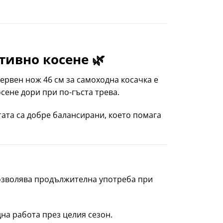
тивно косене 🌿
зервен нож 46 см за самоходна косачка е
сене дори при по-гъста трева.
ата са добре балансирани, което помага
позволява продължителна употреба при
на работа през целия сезон.