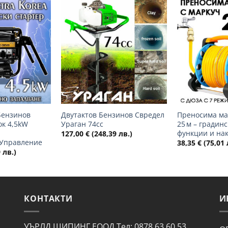
Добави
Добави
в
в
желани
желани
+
+
Бензинов
Двутактов Бензинов Свредел
Преносима ма
ок 4,5kW
Ураган 74cc
25 м – градинс
функции и на
127,00
€
(248,39 лв.)
Управление
38,35
€
(75,01 
 лв.)
КОНТАКТИ
И
УЪРЛД ШИПИНГ ЕООД Тел: 0878 63 60 53