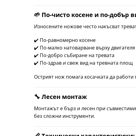
🌱 По-чисто косене и по-добър 
Износените ножове често накъсват тревата
✔️ По-равномерно косене
✔️ По-малко натоварване върху двигателя
✔️ По-добро събиране на тревата
✔️ По-здрав и свеж вид на тревната площ
Острият нож помага косачката да работи 
🔧 Лесен монтаж
Монтажът е бърз и лесен при съвместими
без сложни инструменти.
📏 Технически характеристики: