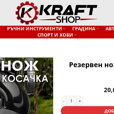
РЪЧНИ ИНСТРУМЕНТИ
ГРАДИНА
АВ
СПОРТ И ХОБИ
Резервен но
Добави
в
желани
20
количество за Резервен нож
ДОБ