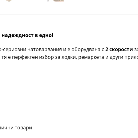
 и надеждност в едно!
о-сериозни натоварвания и е оборудвана с
2 скорости
з
, тя е перфектен избор за лодки, ремаркета и други при
злични товари