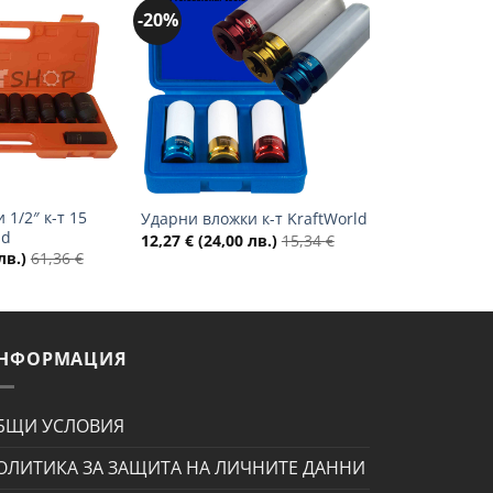
-20%
Добави
Добави
в
в
желани
желани
+
 1/2″ к-т 15
Ударни вложки к-т KraftWorld
ld
12,27
€
(24,00 лв.)
15,34
€
лв.)
61,36
€
НФОРМАЦИЯ
БЩИ УСЛОВИЯ
ОЛИТИКА ЗА ЗАЩИТА НА ЛИЧНИТЕ ДАННИ