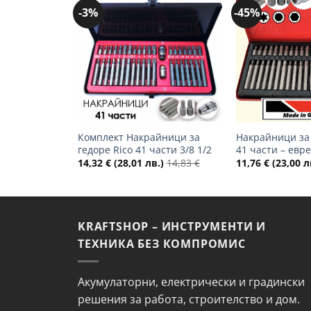
-3%
-45%
Добави
в
желани
+
+
Комплект Накрайници за
Накрайници за 
гедоре Rico 41 части 3/8 1/2
41 части – евр
14,32
€
(28,01 лв.)
14,83
€
11,76
€
(23,00 л
KRAFTSHOP – ИНСТРУМЕНТИ И
ТЕХНИКА БЕЗ КОМПРОМИС
Акумулаторни, електрически и градински
решения за работа, строителство и дом.