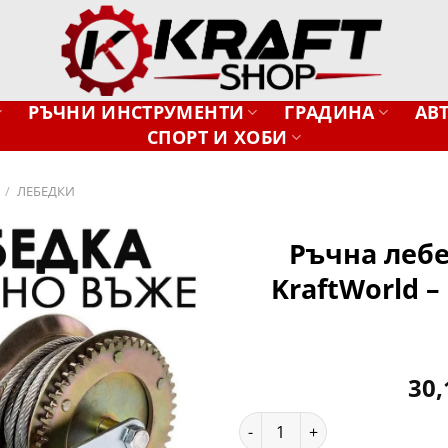
РЪЧНИ ИНСТРУМЕНТИ
ГРАДИНА
АВ
СПОРТ И ХОБИ
/
ЛЕБЕДКИ
Ръчна лебед
KraftWorld 
Добави
в
желани
30
количество за Ръчна лебедка