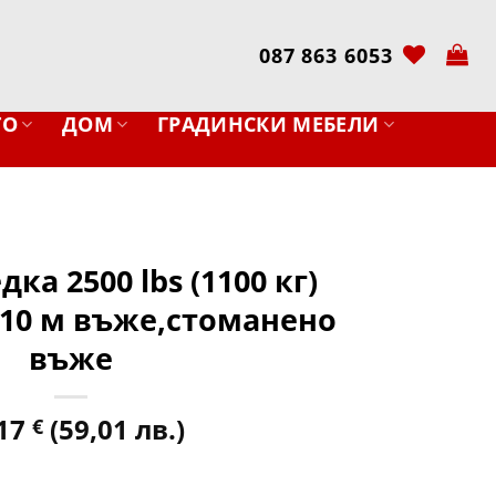
087 863 6053
ТО
ДОМ
ГРАДИНСКИ МЕБЕЛИ
ка 2500 lbs (1100 кг)
– 10 м въже,стоманено
въже
,17
(59,01 лв.)
€
 2500 lbs (1100 кг) KraftWorld – 10 м въже,стоманено въже