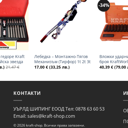
-34%
Добави
Добави
в
в
желани
желани
+
+
гедоре Kraft
Лебедка – Монтажно-Тягов
Вложки ударни
ейска звезда
Механизъм (Тирфор) 1t 2t 3t
броя KraftWor
в.)
21,47
€
17,00
€
(33,25 лв.)
40,39
€
(79,00 
КОНТАКТИ
И
УЪРЛД ШИПИНГ ЕООД Тел: 0878 63 60 53
О
Email: sales@kraft-shop.com
П
© 2026 kraft-shop. Всички права запазени.