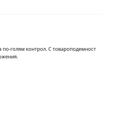
а по-голям контрол. С товароподемност
ложения.