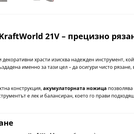
raftWorld 21V – прецизно ряза
 декоративни храсти изисква надежден инструмент, кой
ъздадена именно за тази цел – да осигури чисто рязане
ктна конструкция,
акумулаторната ножица
позволява 
струментът е лек и балансиран, което го прави подходя
зане