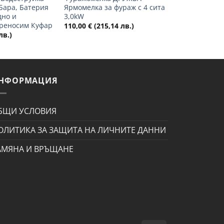
 Бара, Батерия
Ярмомелка за фураж с 4 сита
дно и
3,0kW
Преносим Куфар
110,00
€
(215,14 лв.)
лв.)
НФОРМАЦИЯ
БЩИ УСЛОВИЯ
ОЛИТИКА ЗА ЗАЩИТА НА ЛИЧНИТЕ ДАННИ
АМЯНА И ВРЪЩАНЕ