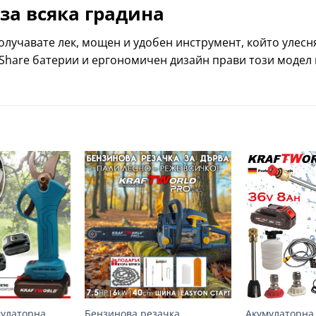
за всяка градина
лучавате лек, мощен и удобен инструмент, който улесня
Share батерии и ергономичен дизайн прави този модел 
Добави
Добави
в
в
желани
желани
+
+
мулаторна
Бензинова резачка
Акумулаторна