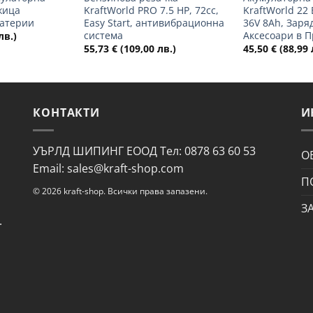
жица
KraftWorld PRO 7.5 HP, 72cc,
KraftWorld 22
Батерии
Easy Start, антивибрационна
36V 8Ah, Заря
система
Аксесоари в 
лв.)
55,73
€
(109,00 лв.)
45,50
€
(88,99 
КОНТАКТИ
И
УЪРЛД ШИПИНГ ЕООД Тел: 0878 63 60 53
О
Email: sales@kraft-shop.com
П
© 2026 kraft-shop. Всички права запазени.
З
.