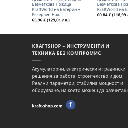
Безчеткова Ножица
Безчеткова Но
KraftWorld на Батерии +
KraftWorld на 
Резервен Нож
60,84
€
(118,99 
65,96
€
(129,01 лв.)
KRAFTSHOP – ИНСТРУМЕНТИ И
ТЕХНИКА БЕЗ КОМПРОМИС
Акумулаторни, електрически и градински
решения за работа, строителство и дом.
Реални параметри, стабилна мощност и
оборудване, на което можеш да разчиташ
kraft-shop.com