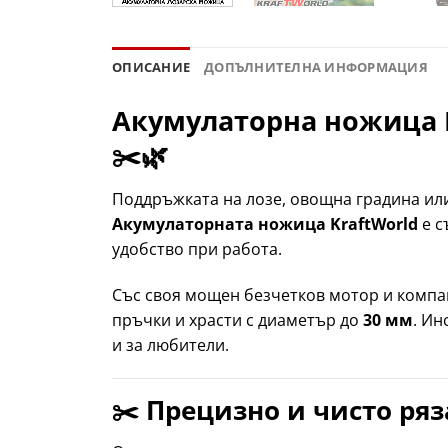
ОПИСАНИЕ
ДОПЪЛНИТЕЛНА ИНФОРМАЦИЯ
Акумулаторна ножица K
✂️🌿
Поддръжката на лозе, овощна градина или
Акумулаторната ножица KraftWorld
е с
удобство при работа.
Със своя мощен безчетков мотор и компа
пръчки и храсти с диаметър до
30 мм
. Ин
и за любители.
✂️ Прецизно и чисто ря