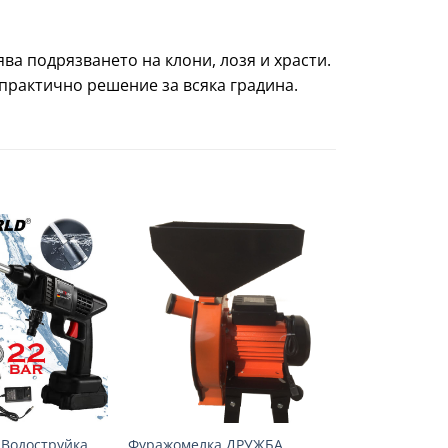
ва подрязването на клони, лозя и храсти.
практично решение за всяка градина.
Добави
Добави
в
в
желани
желани
+
 Водоструйка
Фуражомелка ДРУЖБА