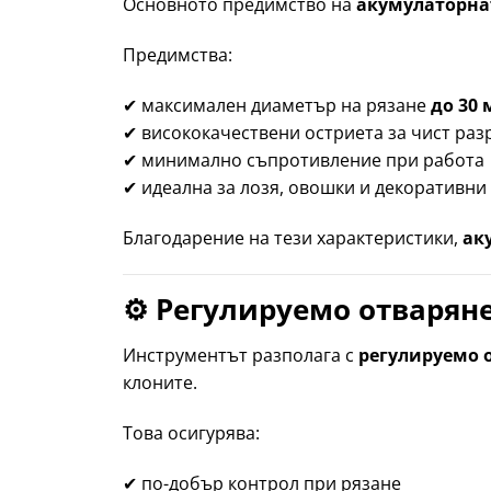
Основното предимство на
акумулаторна
Предимства:
✔ максимален диаметър на рязане
до 30
✔ висококачествени остриета за чист раз
✔ минимално съпротивление при работа
✔ идеална за лозя, овошки и декоративни
Благодарение на тези характеристики,
ак
⚙️ Регулируемо отварян
Инструментът разполага с
регулируемо 
клоните.
Това осигурява:
✔ по-добър контрол при рязане