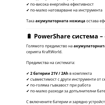
✔ по-висока енергийна ефективност
✔ по-малко натоварване на инструмента
Така
акумулаторната ножица
остава еф
🔋 PowerShare система –
Голямото предимство на
акумулаторнат
серията KraftWorld.
Предимства на системата:
✔
2 батерии 21V / 2Ah
в комплекта
✔ съвместимост с други инструменти от с
✔ по-голяма гъвкавост при работа
✔ по-малко разходи за допълнителни бат
С включените батерии и зарядно устройст