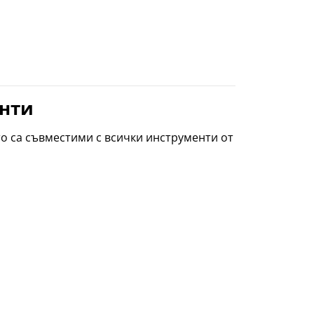
енти
то са съвместими с всички инструменти от