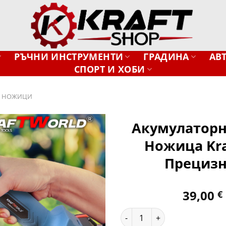
РЪЧНИ ИНСТРУМЕНТИ
ГРАДИНА
АВ
СПОРТ И ХОБИ
И НОЖИЦИ
Акумулаторн
Ножица Kra
Добави
в
Прецизн
желани
39,00
€
количество за Акумулаторна