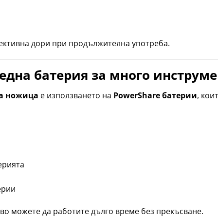
ективна дори при продължителна употреба.
 една батерия за много инструм
а ножица
е използването на
PowerShare батерии
, кои
ерията
ерии
во можете да работите дълго време без прекъсване.