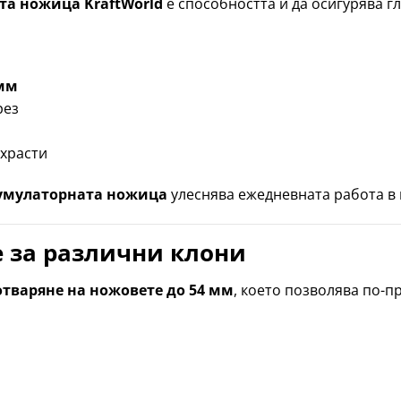
та ножица KraftWorld
е способността ѝ да осигурява г
 мм
рез
 храсти
умулаторната ножица
улеснява ежедневната работа в 
е за различни клони
отваряне на ножовете до 54 мм
, което позволява по-