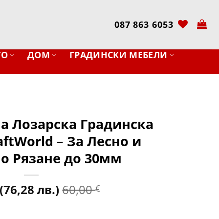
087 863 6053
ТО
ДОМ
ГРАДИНСКИ МЕБЕЛИ
а Лозарска Градинска
ftWorld – За Лесно и
о Рязане до 30мм
(76,28 лв.)
60,00
€
 Лозарска Градинска Ножица KraftWorld – За Лесно и Прец