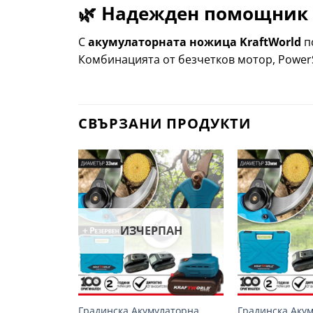
🌿 Надежден помощник 
С
акумулаторната ножица KraftWorld
по
Комбинацията от безчетков мотор, Power
СВЪРЗАНИ ПРОДУКТИ
Добави
в
желани
ИЗЧЕРПАН
+
+
Градинска Акумулаторна
Градинска Аку