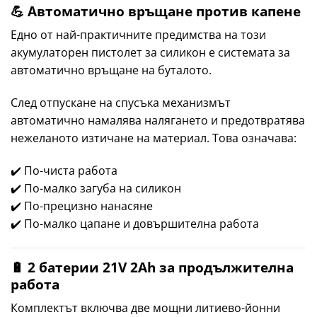
💪 Автоматично връщане против капене
Едно от най-практичните предимства на този
акумулаторен пистолет за силикон е системата за
автоматично връщане на буталото.
След отпускане на спусъка механизмът
автоматично намалява налягането и предотвратява
нежеланото изтичане на материал. Това означава:
✔️ По-чиста работа
✔️ По-малко загуба на силикон
✔️ По-прецизно нанасяне
✔️ По-малко цапане и довършителна работа
🔋 2 батерии 21V 2Ah за продължителна
работа
Комплектът включва две мощни литиево-йонни