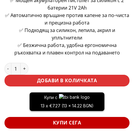
✅ Мощен акумулаторен пистолет за силикон с 2
батерии 21V 2Ah
✅ Автоматично връщане против капене за по-чиста
и прецизна работа
✅ Подходящ за силикон, лепила, акрил и
уплътнители
✅ Безжична работа, удобна ергономична
ръкохватка и плавен контрол на подаването
количество за Професионален акумулаторен пистолет за с
ДОБАВИ В КОЛИЧКАТА
Купи с
13 x €7.27 (13 x 14.22 BGN)
КУПИ СЕГА