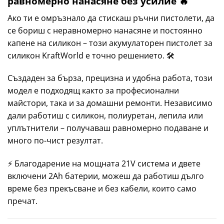
равномерно нанасяне без усилие 🔥
Ако ти е омръзнало да стискаш ръчни пистолети, да
се бориш с неравномерно нанасяне и постоянно
капене на силикон – този акумулаторен пистолет за
силикон KraftWorld е точно решението. 🛠️
Създаден за бърза, прецизна и удобна работа, този
модел е подходящ както за професионални
майстори, така и за домашни ремонти. Независимо
дали работиш с силикон, полиуретан, лепила или
уплътнители – получаваш равномерно подаване и
много по-чист резултат.
⚡ Благодарение на мощната 21V система и двете
включени 2Ah батерии, можеш да работиш дълго
време без прекъсване и без кабели, които само
пречат.