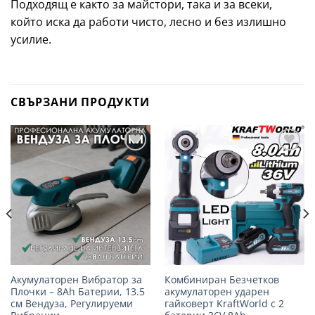
Подходящ е както за майстори, така и за всеки,
който иска да работи чисто, лесно и без излишно
усилие.
СВЪРЗАНИ ПРОДУКТИ
Добави
Добави
в
в
желани
желани
Акумулаторен Вибратор за
Комбиниран Безчетков
Плочки – 8Ah Батерии, 13.5
акумулаторен ударен
см Вендуза, Регулируеми
гайковерт KraftWorld с 2