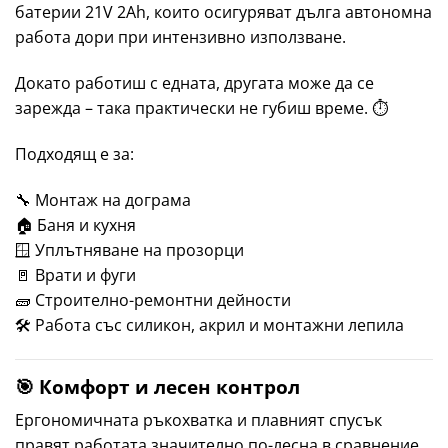
батерии 21V 2Ah, които осигуряват дълга автономна
работа дори при интензивно използване.
Докато работиш с едната, другата може да се
зарежда – така практически не губиш време. ⏱️
Подходящ е за:
🔧 Монтаж на дограма
🏠 Баня и кухня
🪟 Уплътняване на прозорци
🚪 Врати и фуги
🧱 Строително-ремонтни дейности
🛠️ Работа със силикон, акрил и монтажни лепила
🎯 Комфорт и лесен контрол
Ергономичната ръкохватка и плавният спусък
правят работата значително по-лесна в сравнение