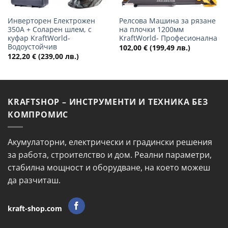
Инверторен Електрожен
Релсова Машина за рязане
350А + Соларен шлем, с
на плочки 1200мм
куфар KraftWorld-
KraftWorld- Професионална
Водоустойчив
102,00
€
(199,49 лв.)
122,20
€
(239,00 лв.)
KRAFTSHOP – ИНСТРУМЕНТИ И ТЕХНИКА БЕЗ
КОМПРОМИС
Акумулаторни, електрически и градински решения
за работа, строителство и дом. Реални параметри,
стабилна мощност и оборудване, на което можеш
да разчиташ.
kraft-shop.com