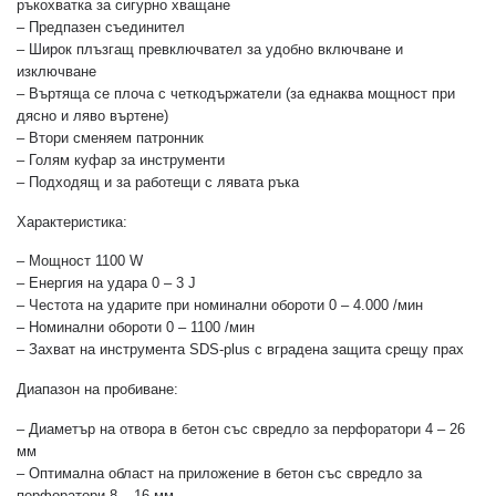
ръкохватка за сигурно хващане
– Предпазен съединител
– Широк плъзгащ превключвател за удобно включване и
изключване
– Въртяща се плоча с четкодържатели (за еднаква мощност при
дясно и ляво въртене)
– Втори сменяем патронник
– Голям куфар за инструменти
– Подходящ и за работещи с лявата ръка
Характеристика:
– Мощност 1100 W
– Енергия на удара 0 – 3 J
– Честота на ударите при номинални обороти 0 – 4.000 /мин
– Номинални обороти 0 – 1100 /мин
– Захват на инструмента SDS-plus с вградена защита срещу прах
Диапазон на пробиване:
– Диаметър на отвора в бетон със свредло за перфоратори 4 – 26
мм
– Оптимална област на приложение в бетон със свредло за
перфоратори 8 – 16 мм