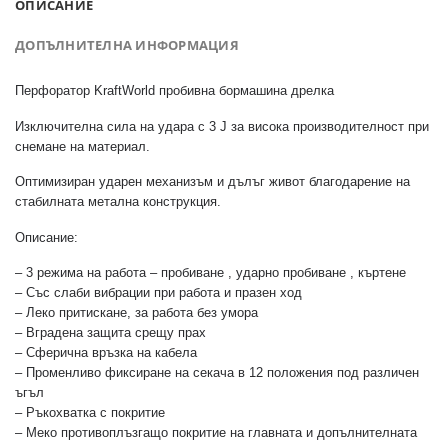
ОПИСАНИЕ
ДОПЪЛНИТЕЛНА ИНФОРМАЦИЯ
Перфоратор KraftWorld пробивна бормашина дрелка
Изключителна сила на удара с 3 J за висока производителност при
снемане на материал.
Oптимизиран ударен механизъм и дълъг живот благодарение на
стабилната метална конструкция.
Описание:
– 3 режима на работа – пробиване , ударно пробиване , къртене
– Със слаби вибрации при работа и празен ход
– Леко притискане, за работа без умора
– Вградена защита срещу прах
– Сферична връзка на кабела
– Променливо фиксиране на секача в 12 положения под различен
ъгъл
– Ръкохватка с покритие
– Меко противоплъзгащо покритие на главната и допълнителната