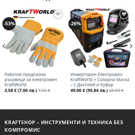
-53%
-26%
Добави
Добави
в
в
желани
желани
Работни предпазни
Инверторен Електрожен
ръкавици за електрожен
KraftWorld + Соларна Маска
KraftWorld
– с Дисплей и Куфар
3,58
€
(7,00 лв.)
7,62
€
49,00
€
(95,84 лв.)
66,00
€
KRAFTSHOP – ИНСТРУМЕНТИ И ТЕХНИКА БЕЗ
КОМПРОМИС