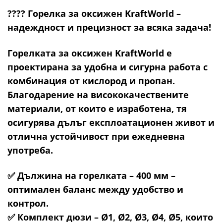
????
Горелка за оксижен KraftWorld –
надеждност и прецизност за всяка задача!
Горелката за оксижен KraftWorld е
проектирана за удобна и сигурна работа с
комбинация от кислород и пропан.
Благодарение на висококачествените
материали, от които е изработена, тя
осигурява дълъг експлоатационен живот и
отлична устойчивост при ежедневна
употреба.
✅ Дължина на горелката –
400 мм
–
оптимален баланс между удобство и
контрол.
✅ Комплект дюзи –
Ø1, Ø2, Ø3, Ø4, Ø5
, които