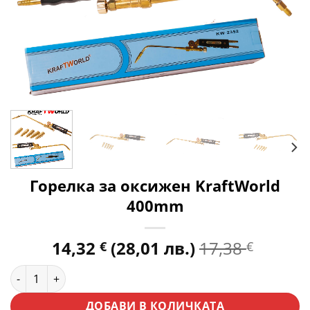
Горелка за оксижен KraftWorld
400mm
14,32
(28,01 лв.)
17,38
€
€
количество за Горелка за оксижен KraftWorld 400mm
ДОБАВИ В КОЛИЧКАТА