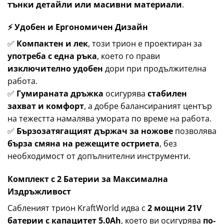
тънки детайли или масивни материали
.
⚡
Удобен и Ергономичен Дизайн
✅
Компактен и лек
, този трион е проектиран за
употреба с една ръка
, което го прави
изключително удобен
дори при продължителна
работа.
✅
Гумираната дръжка
осигурява
стабилен
захват и комфорт
, а добре балансираният център
на тежестта намалява умората по време на работа.
✅
Бързозатягащият държач за ножове
позволява
бърза смяна на режещите остриета
, без
необходимост от допълнителни инструменти.
Комплект с 2 Батерии за Максимална
Издръжливост
Сабленият трион KraftWorld идва с
2 мощни 21V
батерии с капацитет 5.0Ah
, което ви осигурява
по-