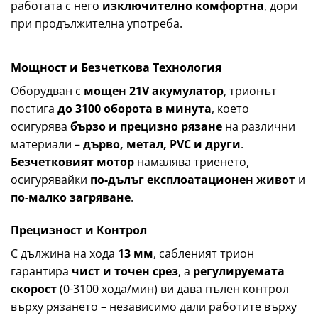
работата с него
изключително комфортна
, дори
при продължителна употреба.
Мощност и Безчеткова Технология
Оборудван с
мощен 21V акумулатор
, трионът
постига
до 3100 оборота в минута
, което
осигурява
бързо и прецизно рязане
на различни
материали –
дърво, метал, PVC и други
.
Безчетковият мотор
намалява триенето,
осигурявайки
по-дълъг експлоатационен живот
и
по-малко загряване
.
Прецизност и Контрол
С дължина на хода
13 мм
, сабленият трион
гарантира
чист и точен срез
, а
регулируемата
скорост
(0-3100 хода/мин) ви дава пълен контрол
върху рязането – независимо дали работите върху