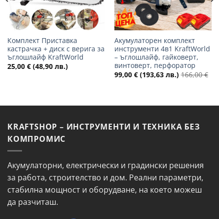
Комплект Приставка
Акумулаторен комплект
кастрачка + диск с верига за
инструменти 4в1 KraftWorld
ъглошлайф KraftWorld
– ъглошлайф, гайковерт,
винтоверт, перфоратор
25,00
€
(48,90 лв.)
99,00
€
(193,63 лв.)
166,00
€
KRAFTSHOP – ИНСТРУМЕНТИ И ТЕХНИКА БЕЗ
КОМПРОМИС
Акумулаторни, електрически и градински решения
за работа, строителство и дом. Реални параметри,
стабилна мощност и оборудване, на което можеш
да разчиташ.