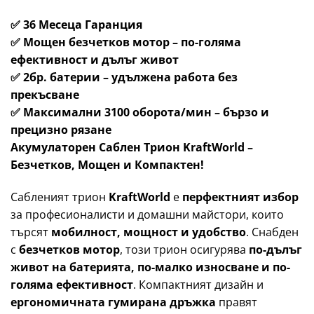
✅
36 Месеца Гаранция
✅
Мощен безчетков мотор
– по-голяма
ефективност и дълъг живот
✅
2бр. батерии
– удължена работа без
прекъсване
✅
Максимални 3100 оборота/мин
– бързо и
прецизно рязане
Акумулаторен Саблен Трион KraftWorld –
Безчетков, Мощен и Компактен!
Сабленият трион
KraftWorld
е
перфектният избор
за професионалисти и домашни майстори, които
търсят
мобилност, мощност и удобство
. Снабден
с
безчетков мотор
, този трион осигурява
по-дълъг
живот на батерията, по-малко износване и по-
голяма ефективност
. Компактният дизайн и
ергономичната гумирана дръжка
правят