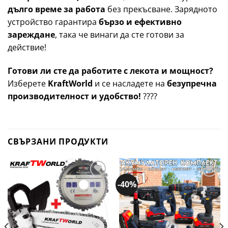
дълго време за работа
без прекъсване. Зарядното
устройство гарантира
бързо и ефективно
зареждане
, така че винаги да сте готови за
действие!
Готови ли сте да работите с лекота и мощност?
Изберете
KraftWorld
и се насладете на
безупречна
производителност и удобство!
????
СВЪРЗАНИ ПРОДУКТИ
-40%
Добави
Добави
в
в
желани
желани