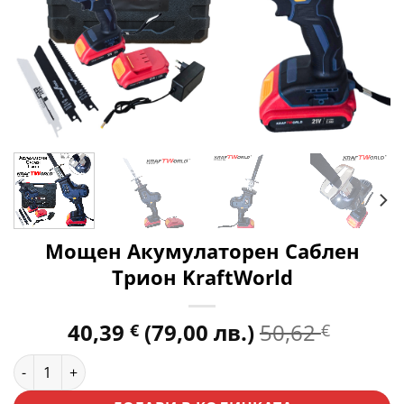
Мощен Акумулаторен Саблен
Трион KraftWorld
40,39
(79,00 лв.)
50,62
€
€
количество за Мощен Акумулаторен Саблен Трион KraftW