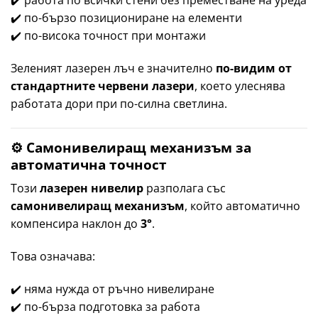
✔️ работа по всички стени без преместване на уреда
✔️ по-бързо позициониране на елементи
✔️ по-висока точност при монтажи
Зеленият лазерен лъч е значително
по-видим от
стандартните червени лазери
, което улеснява
работата дори при по-силна светлина.
⚙️ Самонивелиращ механизъм за
автоматична точност
Този
лазерен нивелир
разполага със
самонивелиращ механизъм
, който автоматично
компенсира наклон до
3°
.
Това означава:
✔️ няма нужда от ръчно нивелиране
✔️ по-бърза подготовка за работа