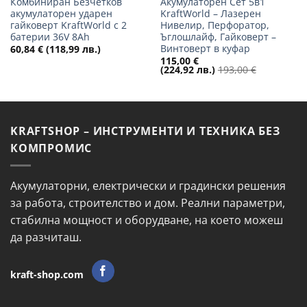
Комбиниран Безчетков
Акумулаторен Сет 5в1
акумулаторен ударен
KraftWorld – Лазерен
гайковерт KraftWorld с 2
Нивелир, Перфоратор,
батерии 36V 8Ah
Ъглошлайф, Гайковерт –
Винтоверт в куфар
60,84
€
(118,99 лв.)
115,00
€
(224,92 лв.)
193,00
€
KRAFTSHOP – ИНСТРУМЕНТИ И ТЕХНИКА БЕЗ
КОМПРОМИС
Акумулаторни, електрически и градински решения
за работа, строителство и дом. Реални параметри,
стабилна мощност и оборудване, на което можеш
да разчиташ.
kraft-shop.com