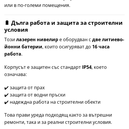
или в по-големи помещения.
🔋 Дълга работа и защита за строителни
условия
Този
лазерен нивелир
е оборудван с
две литиево-
йонни батерии
, които осигуряват до
16 часа
работа
.
Корпусът е защитен със стандарт
IP54
, което
означава:
✔️ защита от прах
✔️ защита от водни пръски
✔️ надеждна работа на строителни обекти
Това прави уреда подходящ както за вътрешни
ремонти, така и за реални строителни условия.