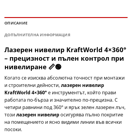
ОПИСАНИЕ
ДОПЪЛНИТЕЛНА ИНФОРМАЦИЯ
Лазерен нивелир KraftWorld 4×360°
– прецизност и пълен контрол при
нивелиране 📏🟢
Когато се изисква абсолютна точност при монтажи
и строителни дейности,
лазерен нивелир
KraftWorld 4×360°
е инструментът, който прави
работата по-бърза и значително по-прецизна. С
четири равнини под 360° и ярък зелен лазерен лъч,
този
лазерен нивелир
осигурява пълно покритие
на помещението и ясно видими линии във всички
посоки.