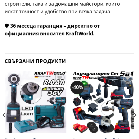
строители, така и за домашни майстори, които
искат точност и удобство при всяка задача.
🛡️
36 месеца гаранция – директно от
официалния вносител KraftWorld.
СВЪРЗАНИ ПРОДУКТИ
-40%
Добави
Добави
в
в
желани
желани