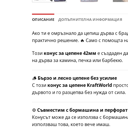
ОПИСАНИЕ
ДОПЪЛНИТЕЛНА ИНФОРМАЦИЯ
Ако ти е омръзнало да цепиш дърва с брад
практично решение. 🔥 Само с помощта н
Този
конус за цепене 42мм
е създаден да
на дърва за камина, печка или барбекю.
🪵
Бързо и лесно цепене без усилие
С този
конус за цепене KraftWorld
просто
дървото и го разцепва без нужда от сила.
⚙️
Съвместим с бормашина и перфорат
Конусът може да се използва с бормашина
използваш това, което вече имаш.