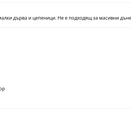
малки дърва и цепеници. Не е подходящ за масивни дън
ор