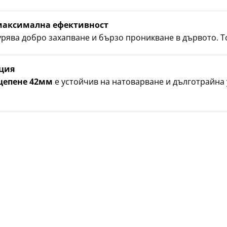
максимална ефективност
урява добро захапване и бързо проникване в дървото. Т
кция
 цепене 42мм
е устойчив на натоварване и дълготрайна