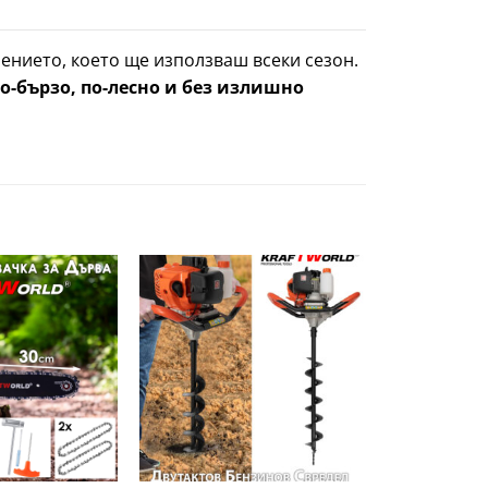
ението, което ще използваш всеки сезон.
по-бързо, по-лесно и без излишно
Добави
Добави
в
в
желани
желани
+