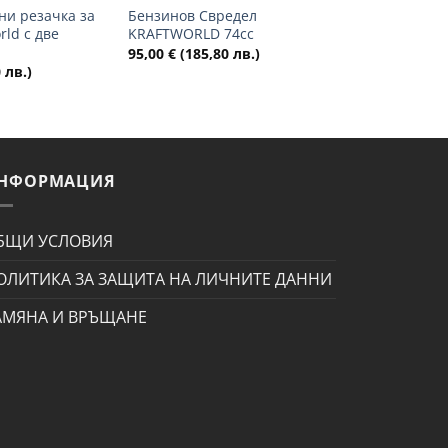
ни резачка за
Бензинов Свредел
rld с две
KRAFTWORLD 74cc
95,00
€
(185,80 лв.)
 лв.)
НФОРМАЦИЯ
БЩИ УСЛОВИЯ
ОЛИТИКА ЗА ЗАЩИТА НА ЛИЧНИТЕ ДАННИ
АМЯНА И ВРЪЩАНЕ