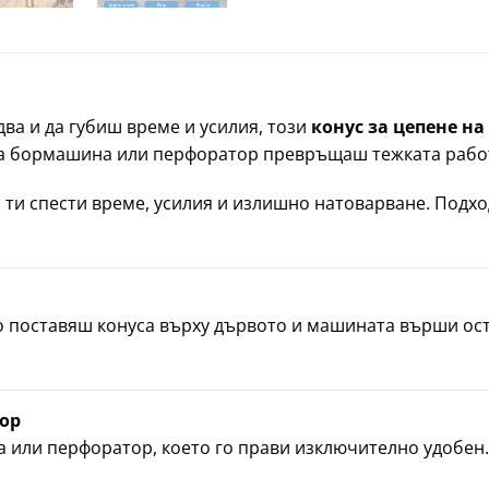
ва и да губиш време и усилия, този
конус за цепене на
а бормашина или перфоратор превръщаш тежката работа
 ти спести време, усилия и излишно натоварване. Подх
 поставяш конуса върху дървото и машината върши ост
ор
 или перфоратор, което го прави изключително удобен. 