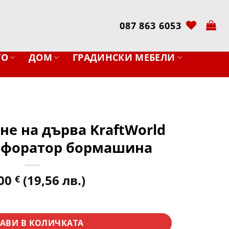
087 863 6053
ТО
ДОМ
ГРАДИНСКИ МЕБЕЛИ
не на дърва KraftWorld
рфоратор бормашина
,00
(19,56 лв.)
€
ене на дърва KraftWorld 42мм за перфоратор бормашина
АВИ В КОЛИЧКАТА