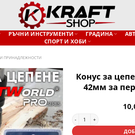
РЪЧНИ ИНСТРУМЕНТИ
ГРАДИНА
АВ
СПОРТ И ХОБИ
И ПРИНАДЛЕЖНОСТИ
Конус за цепе
42мм за пе
Добави
в
желани
10
количество за Конус за цеп
ДОБ