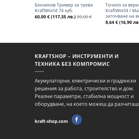
Бензинов Тример за трева
Точило за вери
KraftWorld 74 куб.
KraftWorld / М
заточване на в
60,00
€
(117,35 лв.)
80,00
€
8,64
€
(16,90 лв
KRAFTSHOP – ИНСТРУМЕНТИ И
ТЕХНИКА БЕЗ КОМПРОМИС
Акумулаторни, електрически и градински
решения за работа, строителство и дом.
Реални параметри, стабилна мощност и
оборудване, на което можеш да разчиташ
kraft-shop.com