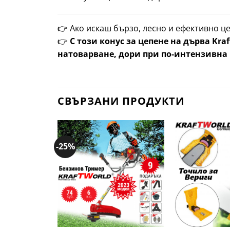
👉 Ако искаш бързо, лесно и ефективно ц
👉
С този конус за цепене на дърва Kr
натоварване, дори при по-интензивна 
СВЪРЗАНИ ПРОДУКТИ
-25%
Добави
в
желани
+
+