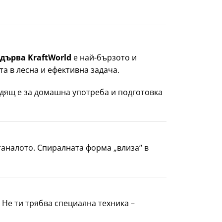
 дърва KraftWorld
е най-бързото и
 в лесна и ефективна задача.
одящ е за домашна употреба и подготовка
аналото. Спиралната форма „влиза“ в
Не ти трябва специална техника –