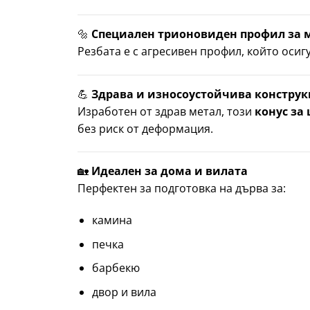
🔩
Специален трионовиден профил за 
Резбата е с агресивен профил, който осиг
💪
Здрава и износоустойчива констру
Изработен от здрав метал, този
конус за
без риск от деформация.
🏡
Идеален за дома и вилата
Перфектен за подготовка на дърва за:
камина
печка
барбекю
двор и вила