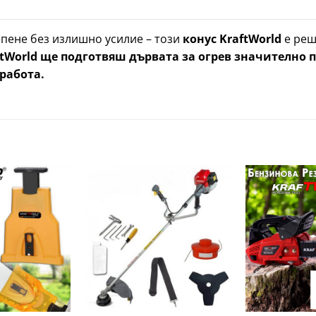
епене без излишно усилие – този
конус KraftWorld
е реш
aftWorld ще подготвяш дървата за огрев значително 
работа.
Добави
Добави
в
в
желани
желани
+
+