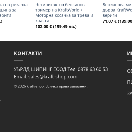
га на резачка
Четиритактов бензинов
Бензинова ми
ашина за
тример на KraftWorld /
дърва KraftWo
ериги
Моторна косачка за трева и
вериги
храсти
.)
71,07
€
(139,00
102,00
€
(199,49 лв.)
КОНТАКТИ
И
УЪРЛД ШИПИНГ ЕООД Тел: 0878 63 60 53
О
Email: sales@kraft-shop.com
П
© 2026 kraft-shop. Всички права запазени.
З
.