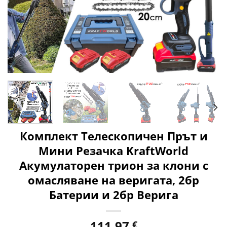
Комплект Телескопичен Прът и
Мини Резачка KraftWorld
Акумулаторен трион за клони с
омасляване на веригата, 2бр
Батерии и 2бр Верига
111,97
€