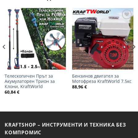
Добави
Добави
в
в
желани
желани
Телескопичен Прът за
Бензинов двигател за
Акумулаторен Трион за
Мотофреза KraftWorld 7.5кс
Клони, KraftWorld
88,96
€
60,84
€
KRAFTSHOP – ИНСТРУМЕНТИ И ТЕХНИКА БЕЗ
КОМПРОМИС