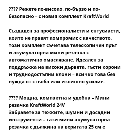
????
Режете по-високо, по-бързо и по-
безопасно – с новия комплект KraftWorld
Създаден за професионалисти и ентусиасти,
които не правят компромис с качеството,
този комплект съчетава телескопичен прът
и акумулаторна мини резачка с
автоматично омасляване
. Идеален за
поддръжка на високи дървета, гъсти корони
и труднодостъпни клони – всичко това
без
нужда от стълба или излишно усилие
.
????
Мощна, компактна и удобна – Мини
резачка KraftWorld 24V
Забравете за тежките, шумни и досадни
инструменти – тази
мини акумулаторна
резачка с дължина на веригата 25 см
е