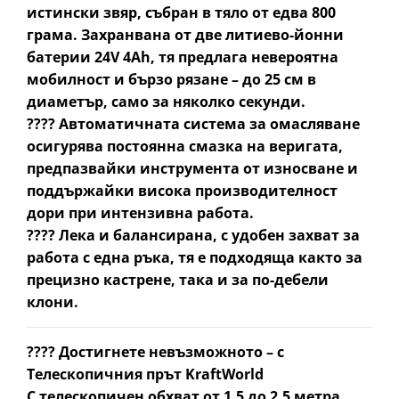
истински звяр, събран в тяло от едва
800
грама
. Захранвана от
две литиево-йонни
батерии 24V 4Ah
, тя предлага невероятна
мобилност и бързо рязане
– до 25 см в
диаметър, само за няколко секунди.
????
Автоматичната система за омасляване
осигурява постоянна смазка на веригата,
предпазвайки инструмента от износване и
поддържайки висока производителност
дори при интензивна работа.
???? Лека и балансирана, с
удобен захват за
работа с една ръка
, тя е подходяща както за
прецизно кастрене, така и за по-дебели
клони.
????
Достигнете невъзможното – с
Телескопичния прът KraftWorld
С
телескопичен обхват от 1.5 до 2.5 метра
,