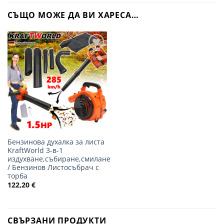
СЪЩО МОЖЕ ДА ВИ ХАРЕСА…
Добави
в
желани
Бензинова духалка за листа
KraftWorld 3-в-1
издухване,събиране,смилане
/ Бензинов Листосъбрач с
торба
122,20
€
СВЪРЗАНИ ПРОДУКТИ