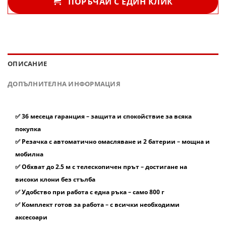
ПОРЪЧАЙ С ЕДИН КЛИК
ОПИСАНИЕ
ДОПЪЛНИТЕЛНА ИНФОРМАЦИЯ
✅
36 месеца гаранция
– защита и спокойствие за всяка
покупка
✅
Резачка с автоматично омасляване и 2 батерии
– мощна и
мобилна
✅
Обхват до 2.5 м с телескопичен прът
– достигане на
високи клони без стълба
✅
Удобство при работа с една ръка
– само 800 г
✅
Комплект готов за работа
– с всички необходими
аксесоари