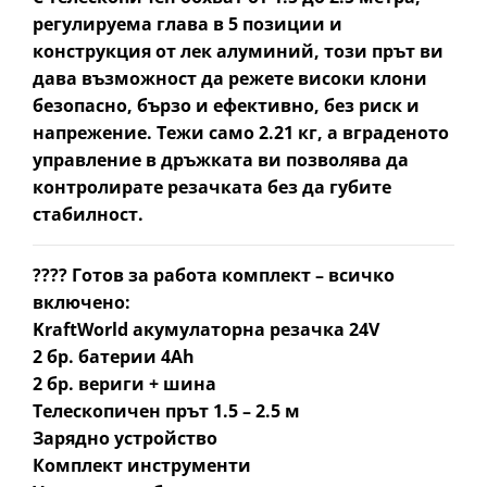
регулируема глава в 5 позиции
и
конструкция от лек алуминий, този прът ви
дава възможност да режете
високи клони
безопасно, бързо и ефективно
, без риск и
напрежение. Тежи само
2.21 кг
, а
вграденото
управление в дръжката
ви позволява да
контролирате резачката без да губите
стабилност.
????
Готов за работа комплект – всичко
включено:
KraftWorld акумулаторна резачка 24V
2 бр. батерии 4Ah
2 бр. вериги + шина
Телескопичен прът 1.5 – 2.5 м
Зарядно устройство
Комплект инструменти