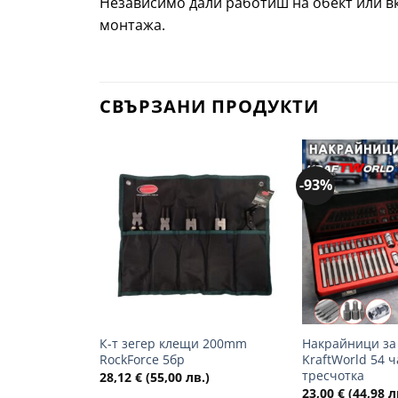
Независимо дали работиш на обект или вкъ
монтажа.
СВЪРЗАНИ ПРОДУКТИ
-93%
Добави
в
желани
+
+
К-т зегер клещи 200mm
Накрайници за
RockForce 5бр
KraftWorld 54 ч
тресчотка
28,12
€
(55,00 лв.)
23,00
€
(44,98 л