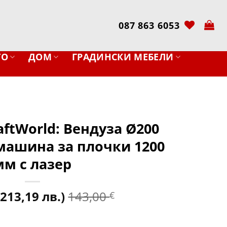
087 863 6053
ТО
ДОМ
ГРАДИНСКИ МЕБЕЛИ
ftWorld: Вендуза Ø200
 машина за плочки 1200
мм с лазер
(213,19 лв.)
143,00
€
ftWorld: Вендуза Ø200 мм (130 кг) и машина за плочки 1200 