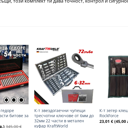
щи, този комплект ти дава точност, контрол и сигурнос
Добави
Добави
в
в
желани
желани
+
+
 гедоре
К-т звездогаечни чупещи
К-т зегер кл
асти битове за
тресчотни ключове от 6мм до
RockForce
32мм 22 части в метален
23,01
€
(45,00 
куфар KraftWorld
в.)
345,00
€