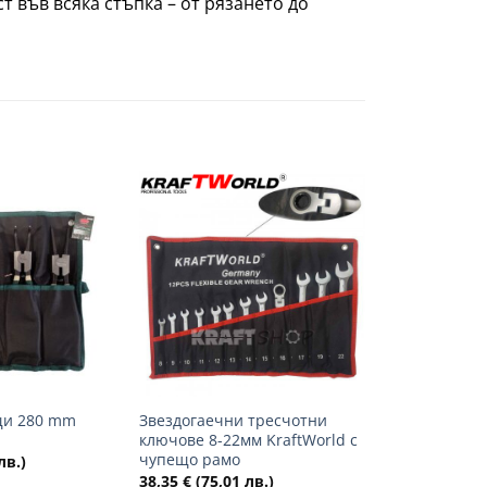
т във всяка стъпка – от рязането до
Добави
Добави
в
в
желани
желани
+
ещи 280 mm
Звездогаечни тресчотни
ключове 8-22мм KraftWorld с
чупещо рамо
лв.)
38,35
€
(75,01 лв.)