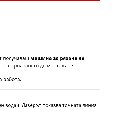
ект получаваш
машина за рязане на
от разкрояването до монтажа. 🔧
а работа.
ен водач. Лазерът показва точната линия