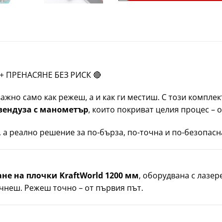
 ПРЕНАСЯНЕ БЕЗ РИСК 🔴
важно само как режеш, а и как ги местиш. С този компл
вендуза с манометър
, които покриват целия процес – 
 а реално решение за по-бърза, по-точна и по-безопасн
не на плочки KraftWorld 1200 мм
, оборудвана с лазер
чнеш. Режеш точно – от първия път.