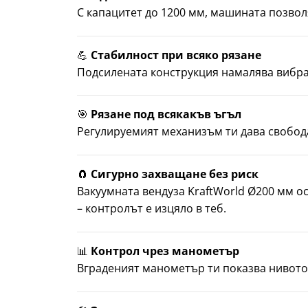
С капацитет до 1200 мм, машината позвол
💪
Стабилност при всяко рязане
Подсилената конструкция намалява вибра
🎯
Рязане под всякакъв ъгъл
Регулируемият механизъм ти дава свобода
🧲
Сигурно захващане без риск
Вакуумната вендуза KraftWorld Ø200 мм о
– контролът е изцяло в теб.
📊
Контрол чрез манометър
Вграденият манометър ти показва нивото 