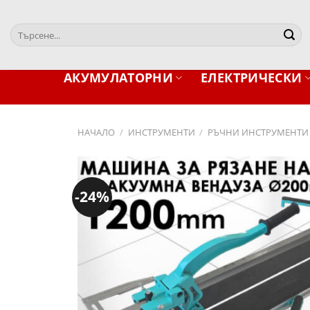
Skip
to
Търсене
content
за:
АКУМУЛАТОРНИ
ЕЛЕКТРИЧЕСКИ
НАЧАЛО
/
ИНСТРУМЕНТИ
/
РЪЧНИ ИНСТРУМЕНТИ
-24%