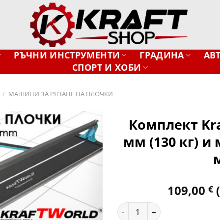
РЪЧНИ ИНСТРУМЕНТИ
ГРАДИНА
АВ
СПОРТ И ХОБИ
/
МАШИНИ ЗА РЯЗАНЕ НА ПЛОЧКИ
Комплект Kra
мм (130 кг) и
Добави
в
желани
109,00
€
количество за Комплект Kra