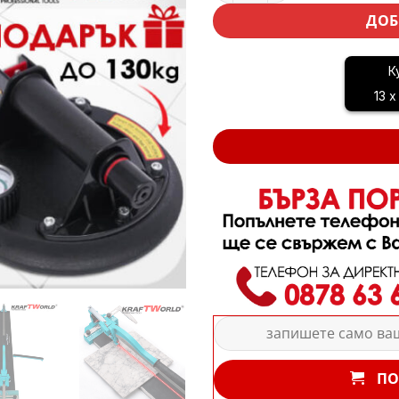
ДОБ
К
13 x
ПО