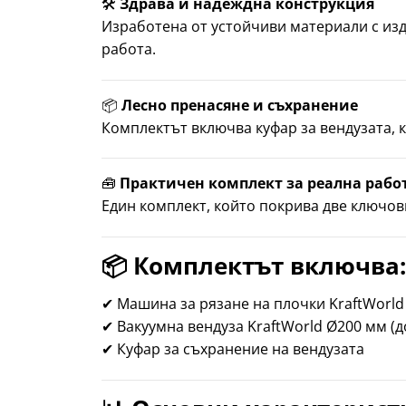
🛠
Здрава и надеждна конструкция
Изработена от устойчиви материали с изд
работа.
📦
Лесно пренасяне и съхранение
Комплектът включва куфар за вендузата, 
🧰
Практичен комплект за реална рабо
Един комплект, който покрива две ключови
📦
Комплектът включва:
✔ Машина за рязане на плочки KraftWorld
✔ Вакуумна вендуза KraftWorld Ø200 мм (до
✔ Куфар за съхранение на вендузата