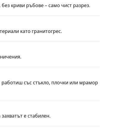
 без криви ръбове – само чист разрез.
териали като гранитогрес.
аничения.
и работиш със стъкло, плочки или мрамор
 захватът е стабилен.