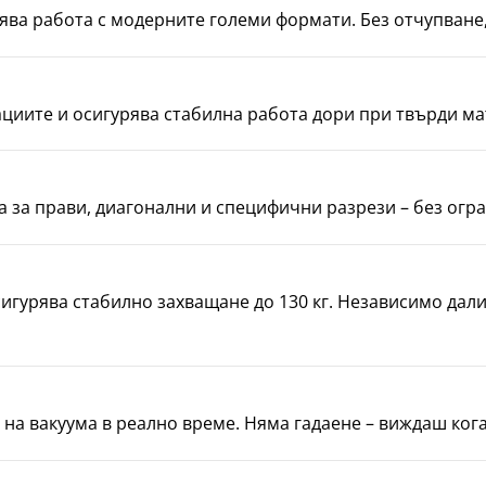
ява работа с модерните големи формати. Без отчупване,
циите и осигурява стабилна работа дори при твърди ма
 за прави, диагонални и специфични разрези – без огр
сигурява стабилно захващане до 130 кг. Независимо дал
на вакуума в реално време. Няма гадаене – виждаш кога