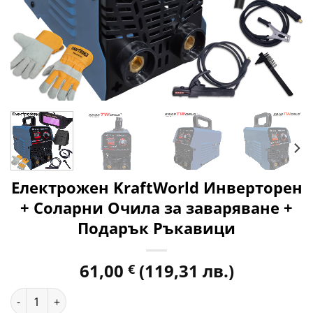
Електрожен KraftWоrld Инверторен
+ Соларни Очила за заваряване +
Подарък Ръкавици
61,00
(119,31 лв.)
€
количество за Електрожен KraftWоrld Инверторен + Сола