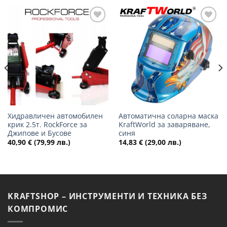
Добави
Добави
в
в
желани
желани
Хидравличен автомобилен
Автоматична соларна маска
крик 2.5т. RockForce за
KraftWorld за заваряване,
Джипове и Бусове
синя
40,90
€
(79,99 лв.)
14,83
€
(29,00 лв.)
KRAFTSHOP – ИНСТРУМЕНТИ И ТЕХНИКА БЕЗ
КОМПРОМИС