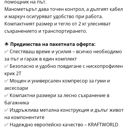
помощник на път.
Манометърът дава точен контрол, а дългият кабел
и маркуч осигуряват удобство при работа.
Компактният размер и тегло от 2 кг улесняват
съхранението и транспортирането.
🌟
Предимства на пакетната оферта:
✅ Спестяваш време и усилия – всичко необходимо
за път и гараж в един комплект
✅ Безопасно и удобно повдигане с нископрофилен
крик 2T
✅ Мощен и универсален компресор за гуми и
аксесоари
✅ Компактни размери за лесно съхранение в
багажника
✅ Издръжлива метална конструкция и дълъг живот
на компонентите
✅ Надеждно европейско качество – KRAFTWORLD