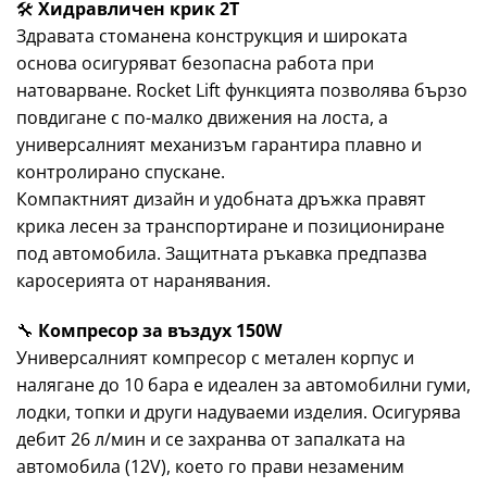
🛠️
Хидравличен крик 2T
Здравата стоманена конструкция и широката
основа осигуряват безопасна работа при
натоварване. Rocket Lift функцията позволява бързо
повдигане с по-малко движения на лоста, а
универсалният механизъм гарантира плавно и
контролирано спускане.
Компактният дизайн и удобната дръжка правят
крика лесен за транспортиране и позициониране
под автомобила. Защитната ръкавка предпазва
каросерията от наранявания.
🔧
Компресор за въздух 150W
Универсалният компресор с метален корпус и
налягане до 10 бара е идеален за автомобилни гуми,
лодки, топки и други надуваеми изделия. Осигурява
дебит 26 л/мин и се захранва от запалката на
автомобила (12V), което го прави незаменим