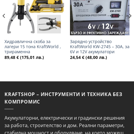
Хидравлична скоба за
Зарядно устройство
лагери 15 тона KraftWorld ,
KraftWorld KW-2745 – 30A, за
трираменна
6V и 12V акумулатори
89,48
€
(175,01 лв.)
24,54
€
(48,00 лв.)
KRAFTSHOP – ИНСТРУМЕНТИ И ТЕХНИКА БЕЗ
КОМПРОМИС
Акумулаторни, електрически и градински решения
за работа, строителство и дом. Реални параметри,
стабилна мощност и оборудване, на което можеш