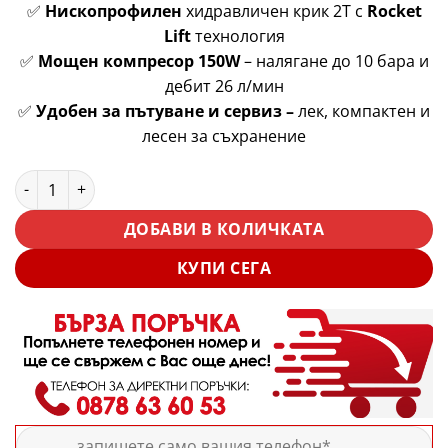
✅
Нископрофилен
хидравличен крик 2T с
Rocket
Lift
технология
✅
Мощен компресор 150W
– налягане до 10 бара и
дебит 26 л/мин
✅
Удобен за пътуване и сервиз –
лек, компактен и
лесен за съхранение
количество за Хидравличен Крик Крокодил 2T + Компресор
ДОБАВИ В КОЛИЧКАТА
КУПИ СЕГА