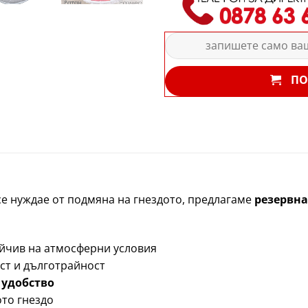
ПО
е нуждае от подмяна на гнездото, предлагаме
резервна
ойчив на атмосферни условия
ст и дълготрайност
 удобство
ото гнездо