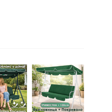
Добави
Добави
в
в
желани
желани
+