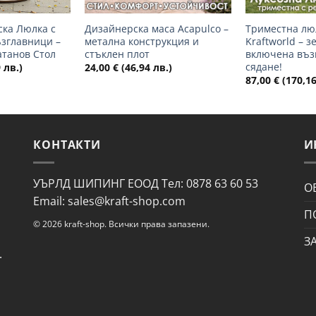
ска Люлка с
Дизайнерска маса Acapulco –
Триместна лю
ъзглавници –
метална конструкция и
Kraftworld – з
атанов Стол
стъклен плот
включена въз
сядане!
 лв.)
24,00
€
(46,94 лв.)
87,00
€
(170,16
КОНТАКТИ
И
УЪРЛД ШИПИНГ ЕООД Тел: 0878 63 60 53
О
Email: sales@kraft-shop.com
П
© 2026 kraft-shop. Всички права запазени.
З
.