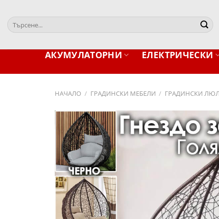
Skip
to
Търсене
content
за:
АКУМУЛАТОРНИ
ЕЛЕКТРИЧЕСКИ
НАЧАЛО
/
ГРАДИНСКИ МЕБЕЛИ
/
ГРАДИНСКИ ЛЮ