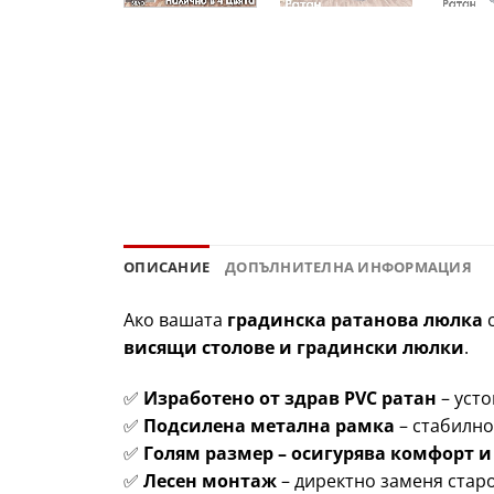
ОПИСАНИЕ
ДОПЪЛНИТЕЛНА ИНФОРМАЦИЯ
Ако вашата
градинска ратанова люлка
с
висящи столове и градински люлки
.
✅
Изработено от здрав PVC ратан
– уст
✅
Подсилена метална рамка
– стабилно
✅
Голям размер – осигурява комфорт и
✅
Лесен монтаж
– директно заменя стар