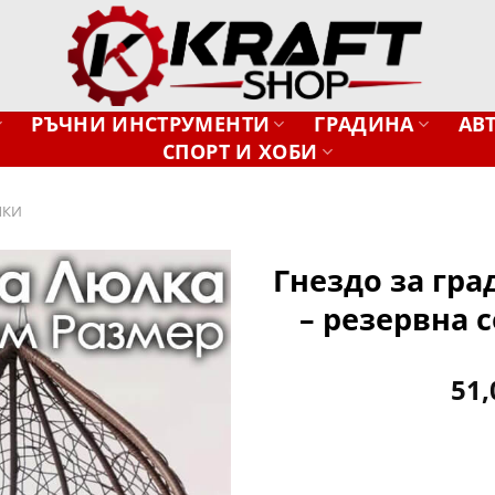
РЪЧНИ ИНСТРУМЕНТИ
ГРАДИНА
АВ
СПОРТ И ХОБИ
ЛКИ
Гнездо за гр
– резервна 
Добави
в
желани
51