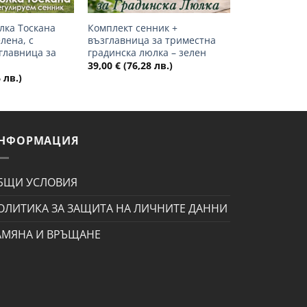
лка Тоскана
Комплект сенник +
елена, с
възглавница за триместна
главница за
градинска люлка – зелен
39,00
€
(76,28 лв.)
 лв.)
НФОРМАЦИЯ
БЩИ УСЛОВИЯ
ОЛИТИКА ЗА ЗАЩИТА НА ЛИЧНИТЕ ДАННИ
АМЯНА И ВРЪЩАНЕ