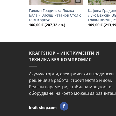
Голяма Градинска Люлка
Кафява Градин
Бяла – Висящ Ратанов Стол с
Лукс Бежови В
БЯЛ Корпус
Голям Висящ Р
106,00
€
(207,32 лв.)
109,00
€
(213,19
KRAFTSHOP – ИНСТРУМЕНТИ И
ТЕХНИКА БЕЗ КОМПРОМИС
Акумулаторни, електрически и градински
решения за работа, строителство и дом.
Реални параметри, стабилна мощност и
оборудване, на което можеш да разчиташ
kraft-shop.com