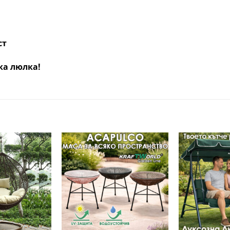
ст
ка люлка!
Добави
Добави
в
в
желани
желани
+
+