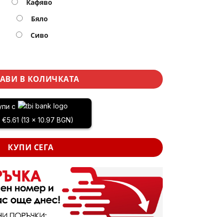
Кафяво
Бяло
Сиво
адинска ратанова люлка – резервна седалка за висящ стол
АВИ В КОЛИЧКАТА
упи с
x €5.61 (13 x 10.97 BGN)
КУПИ СЕГА