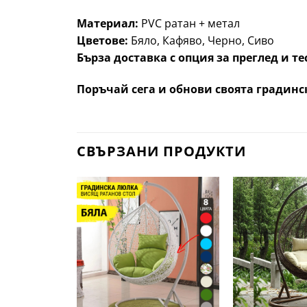
Материал:
PVC ратан + метал
Цветове:
Бяло, Кафяво, Черно, Сиво
Бърза доставка с опция за преглед и те
Поръчай сега и обнови своята градинс
СВЪРЗАНИ ПРОДУКТИ
Добави
в
желани
+
+