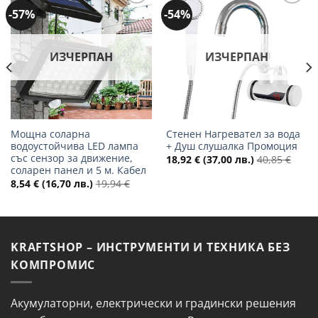
-57%
-54%
Добави
Добави
в
в
желани
желани
ИЗЧЕРПАН
ИЗЧЕРПАН
Мощна соларна
Стенен Нагревател за вода
водоустойчива LED лампа
+ Душ слушалка Промоция
със сензор за движение,
18,92
€
(37,00 лв.)
40,85
€
соларен панел и 5 м. Кабел
8,54
€
(16,70 лв.)
19,94
€
KRAFTSHOP – ИНСТРУМЕНТИ И ТЕХНИКА БЕЗ
КОМПРОМИС
Акумулаторни, електрически и градински решения