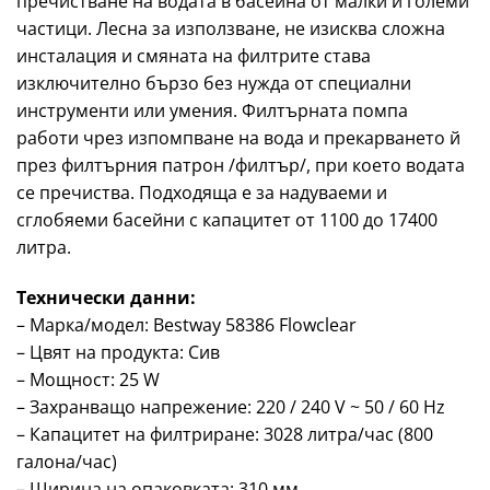
пречистване на водата в басейна от малки и големи
частици. Лесна за използване, не изисква сложна
инсталация и смяната на филтрите става
изключително бързо без нужда от специални
инструменти или умения. Филтърната помпа
работи чрез изпомпване на вода и прекарването й
през филтърния патрон /филтър/, при което водата
се пречиства. Подходяща е за надуваеми и
сглобяеми басейни с капацитет от 1100 до 17400
литра.
Технически данни:
– Марка/модел: Bestway 58386 Flowclear
– Цвят на продукта: Сив
– Мощност: 25 W
– Захранващо напрежение: 220 / 240 V ~ 50 / 60 Hz
– Капацитет на филтриране: 3028 литра/час (800
галона/час)
– Ширина на опаковката: 310 мм