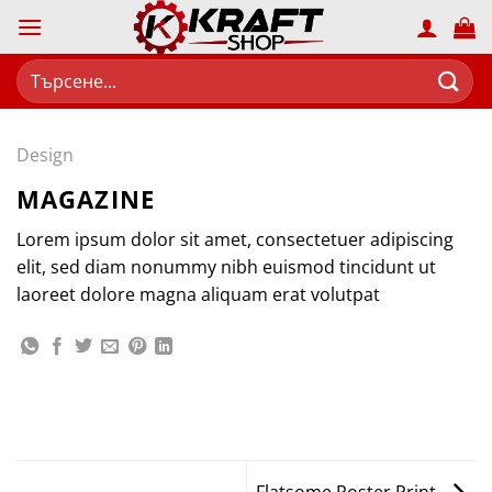
Skip
to
content
Търсене
за:
Design
MAGAZINE
Lorem ipsum dolor sit amet, consectetuer adipiscing
elit, sed diam nonummy nibh euismod tincidunt ut
laoreet dolore magna aliquam erat volutpat