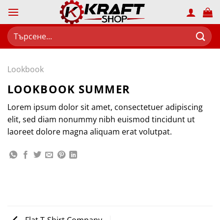
Skip
to
content
Търсене
за:
Lookbook
LOOKBOOK SUMMER
Lorem ipsum dolor sit amet, consectetuer adipiscing
elit, sed diam nonummy nibh euismod tincidunt ut
laoreet dolore magna aliquam erat volutpat.