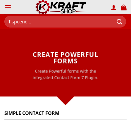
Skip
to
content
Търсене
за:
CREATE POWERFUL
FORMS
Create Powerful forms with the
integrated Contact Form 7 Plugin.
SIMPLE CONTACT FORM