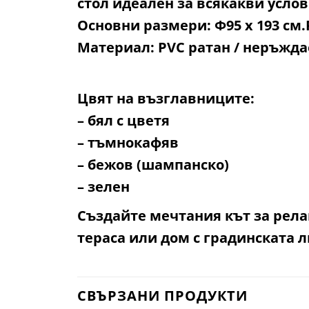
стол идеален за всякакви услов
Основни размери: Φ95 x 193 см.
Материал: PVC ратан / неръжд
Цвят на възглавниците:
– бял с цветя
– тъмнокафяв
– бежов (шампанско)
– зелен
Създайте мечтания кът за рела
тераса или дом с градинската л
СВЪРЗАНИ ПРОДУКТИ