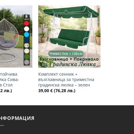
Добави
Добави
в
в
желани
желани
+
стойчива
Комплект сенник +
лка Сива-
възглавница за триместна
в Стол
градинска люлка – зелен
2 лв.)
39,00
€
(76,28 лв.)
НФОРМАЦИЯ