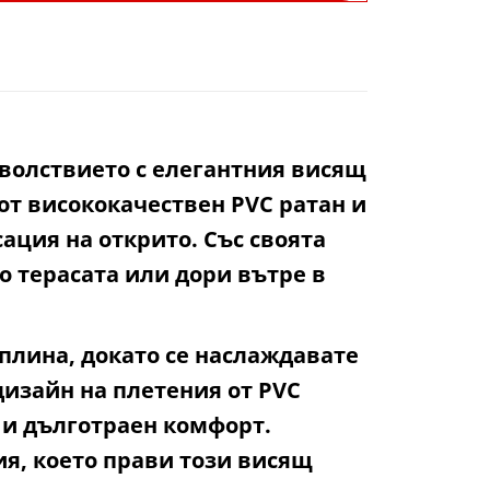
оволствието с елегантния висящ
от висококачествен PVC ратан и
ация на открито. Със своята
о терасата или дори вътре в
плина, докато се наслаждавате
дизайн на плетения от PVC
о и дълготраен комфорт.
я, което прави този висящ