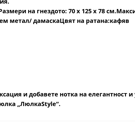
ия.
Размери на гнездото: 70 x 125 x 78 см.
Макси
аем метал/ дамаска
Цвят на ратана:
кафяв
ксация и добавете нотка на елегантност и
юлка „ЛюлкаStyle“.