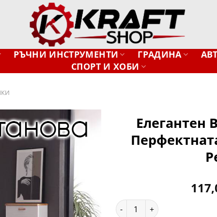
РЪЧНИ ИНСТРУМЕНТИ
ГРАДИНА
АВ
СПОРТ И ХОБИ
ЛКИ
Елегантен 
Перфектната
Добави
в
Р
желани
117
количество за Елегантен Ви