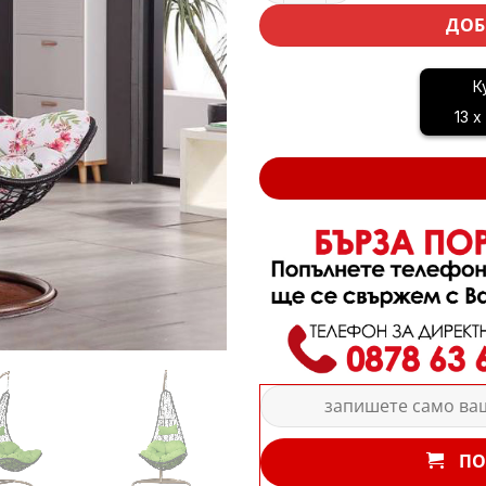
ДОБ
К
13 x
ПО