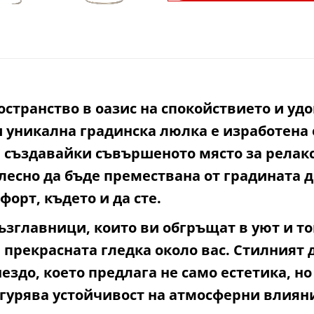
транство в оазис на спокойствието и уд
и уникална градинска люлка е изработена 
 създавайки съвършеното място за релакс
лесно да бъде премествана от градината д
форт, където и да сте.
ъзглавници, които ви обгръщат в уют и то
 прекрасната гледка около вас. Стилният 
ездо, което предлага не само естетика, н
гурява устойчивост на атмосферни влияни