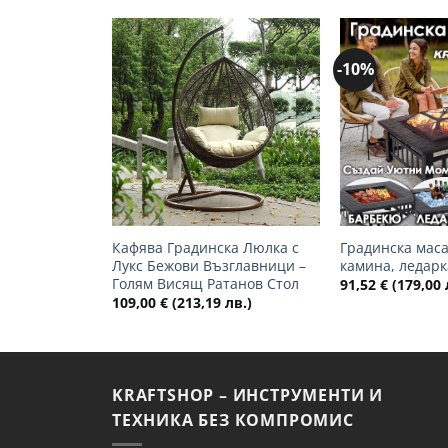
-10%
Добави
в
желани
+
+
Кафява Градинска Люлка с
Градинска маса
Лукс Бежови Възглавници –
камина, ледарк
Голям Висящ Ратанов Стол
91,52
€
(179,00 
109,00
€
(213,19 лв.)
KRAFTSHOP – ИНСТРУМЕНТИ И
ТЕХНИКА БЕЗ КОМПРОМИС