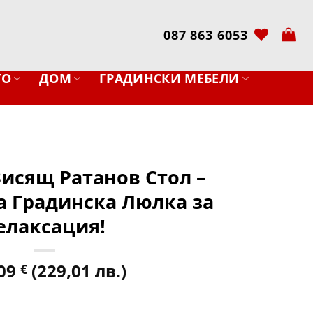
087 863 6053
ТО
ДОМ
ГРАДИНСКИ МЕБЕЛИ
Висящ Ратанов Стол –
 Градинска Люлка за
елаксация!
,09
(229,01 лв.)
€
сящ Ратанов Стол – Перфектната Градинска Люлка за Релакс