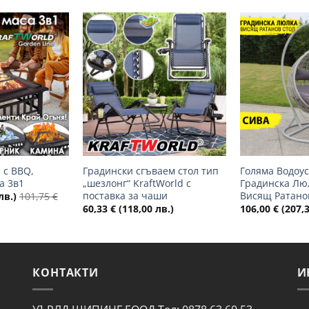
Добави
Добави
в
в
желани
желани
+
+
 с BBQ,
Градински сгъваем стол тип
Голяма Водоу
а 3в1
„шезлонг“ KraftWorld с
Градинска Лю
поставка за чаши
Висящ Ратано
лв.)
101,75
€
60,33
€
(118,00 лв.)
106,00
€
(207,3
КОНТАКТИ
И