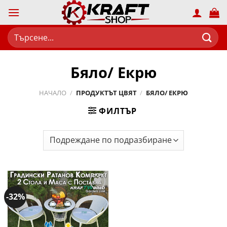
Skip
to
content
Търсене
за:
Бяло/ Екрю
НАЧАЛО
/
ПРОДУКТЪТ ЦВЯТ
/
БЯЛО/ ЕКРЮ
ФИЛТЪР
-32%
Добави
в
желани