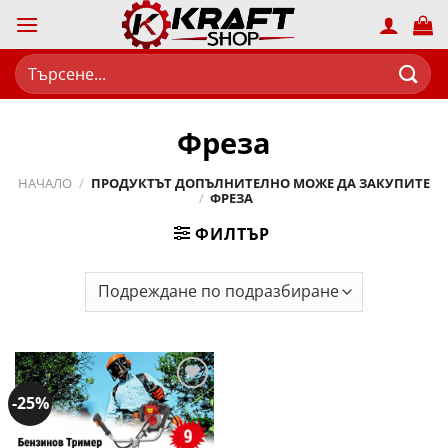
Skip
to
content
Търсене
за:
Фреза
НАЧАЛО
/
ПРОДУКТЪТ ДОПЪЛНИТЕЛНО МОЖЕ ДА ЗАКУПИТЕ
/
ФРЕЗА
ФИЛТЪР
-25%
Добави
в
желани