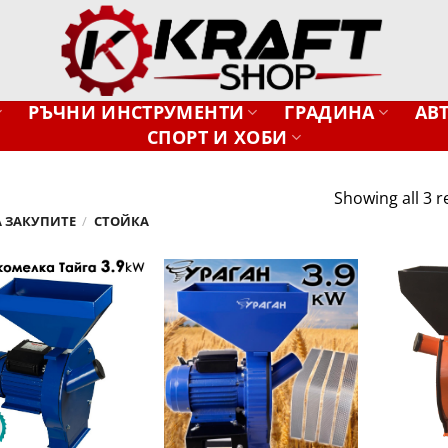
РЪЧНИ ИНСТРУМЕНТИ
ГРАДИНА
АВ
СПОРТ И ХОБИ
Showing all 3 r
 ЗАКУПИТЕ
/
СТОЙКА
Добави
Добави
в
в
желани
желани
+
+