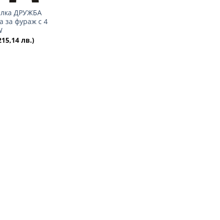
лка ДРУЖБА
 за фураж с 4
W
215,14 лв.)