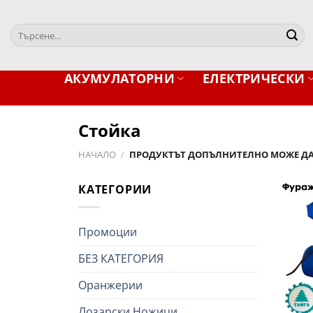
Skip
to
Търсене
content
за:
АКУМУЛАТОРНИ
ЕЛЕКТРИЧЕСКИ
Стойка
НАЧАЛО
/
ПРОДУКТЪТ ДОПЪЛНИТЕЛНО МОЖЕ ДА
КАТЕГОРИИ
Промоции
БЕЗ КАТЕГОРИЯ
Оранжерии
+
Лозарски Ножици