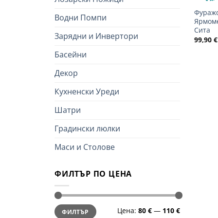
Фуражо
Водни Помпи
Ярмоме
Сита
Зарядни и Инвертори
99,90
€
Басейни
Декор
Кухненски Уреди
Шатри
Градински люлки
Маси и Столове
ФИЛТЪР ПО ЦЕНА
Минимална
Максимална
Цена:
80 €
—
110 €
ФИЛТЪР
цена
цена