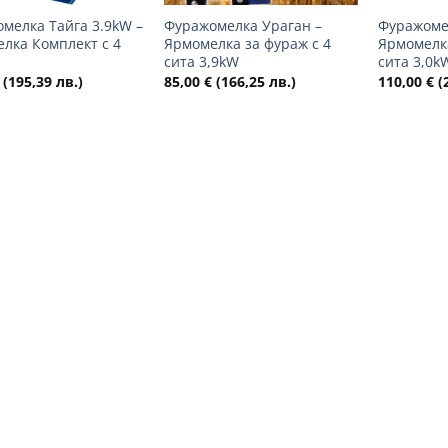
мелка Тайга 3.9kW –
Фуражомелка Ураган –
Фуражоме
лка Комплект с 4
Ярмомелка за фураж с 4
Ярмомелка
сита 3,9kW
сита 3,0k
(195,39 лв.)
85,00
€
(166,25 лв.)
110,00
€
(