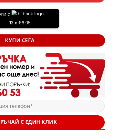
упи с
13 x €6.05
КУПИ СЕГА
РЪЧАЙ С ЕДИН КЛИК