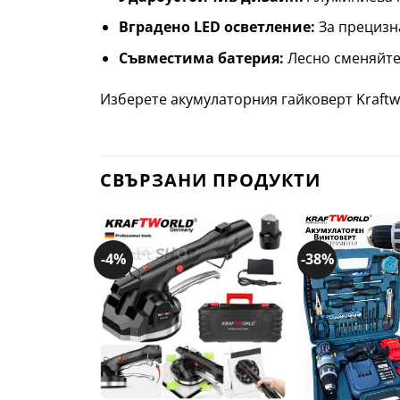
Вградено LED осветление:
За прецизн
Съвместима батерия:
Лесно сменяйте 
Изберете акумулаторния гайковерт Kraftw
СВЪРЗАНИ ПРОДУКТИ
-4%
-38%
Добави
в
желани
+
+