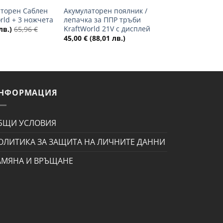
аторен Саблен
Акумулаторен поялник /
rld + 3 ножчета
лепачка за ППР тръби
KraftWorld 21V с дисплей
лв.)
65,96
€
45,00
€
(88,01 лв.)
НФОРМАЦИЯ
БЩИ УСЛОВИЯ
ОЛИТИКА ЗА ЗАЩИТА НА ЛИЧНИТЕ ДАННИ
АМЯНА И ВРЪЩАНЕ