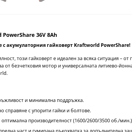
d PowerShare 36V 8Ah
 с акумулаторния гайковерт Kraftworld PowerShare!
ност, този гайковерт е идеален за всяка ситуация – о
ва от безчетковия мотор и универсалната литиево-йонна
rld.
ръжливост и минимална поддръжка.
о справяне с упорити гайки и болтове.
оптимална производителност (1600/2600/3500 об./мин.)
редна част и гумирана ръкохватка за допълнителна за