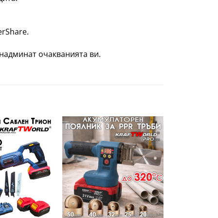
rShare.
 надминат очакванията ви.
Добави
Добави
в
в
желани
желани
+