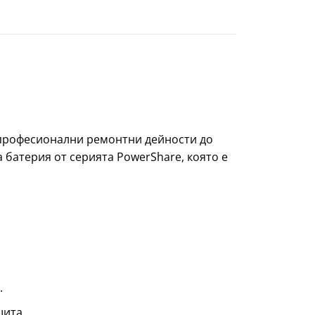
т професионални ремонтни дейности до
 батерия от серията PowerShare, която е
.
щита.