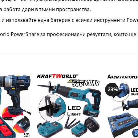
а работа дори в тъмни пространства.
и използвайте една батерия с всички инструменти Powe
orld PowerShare за професионални резултати, които ще
-23%
Добави
Добави
в
в
желани
желани
+
+