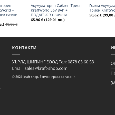
аторен
Акумулаторен Саблен Трион
Голям Акумул
tWorld –
KraftWorld 36V 8Ah +
Трион KraftWo
чки важни
ПОДАРЪК 3 ножчета
50,62
€
(99,00 
65,96
€
(129,01 лв.)
в.)
40,00
€
КОНТАКТИ
И
УЪРЛД ШИПИНГ ЕООД Тел: 0878 63 60 53
О
Email: sales@kraft-shop.com
П
© 2026 kraft-shop. Всички права запазени.
З
.