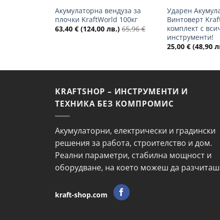
Акумулаторна вендуза за
Ударен Акумул
плочки KraftWorld 100кг
Винтоверт Kraf
комплект с вси
63,40
€
(124,00 лв.)
65,96
€
инструменти!
25,00
€
(48,90 л
KRAFTSHOP – ИНСТРУМЕНТИ И
ТЕХНИКА БЕЗ КОМПРОМИС
Акумулаторни, електрически и градински
решения за работа, строителство и дом.
Реални параметри, стабилна мощност и
оборудване, на което можеш да разчиташ
kraft-shop.com