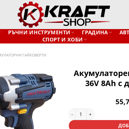
РЪЧНИ ИНСТРУМЕНТИ
ГРАДИНА
АВ
СПОРТ И ХОБИ
МУЛАТОРНИ ГАЙКОВЕРТИ
Акумулаторен
36V 8Ah с 
Добави
в
желани
55,
количество за Акумулаторен
ДОБ