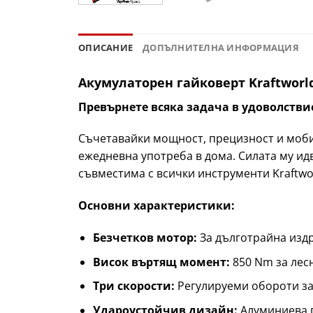
ОПИСАНИЕ
ДОПЪЛНИТЕЛНА ИНФОРМАЦИЯ
Акумулаторен гайковерт Kraftworl
Превърнете всяка задача в удоволствие
Съчетавайки мощност, прецизност и мобил
ежедневна употреба в дома. Силата му ид
съвместима с всички инструменти Kraftwo
Основни характеристики:
Безчетков мотор:
За дълготрайна изд
Висок въртящ момент:
850 Nm за лесн
Три скорости:
Регулируеми обороти за 
Удароустойчив дизайн:
Алуминиева п