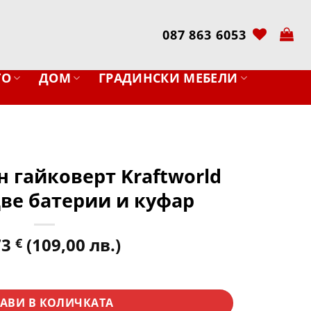
087 863 6053
ТО
ДОМ
ГРАДИНСКИ МЕБЕЛИ
 гайковерт Kraftworld
две батерии и куфар
73
(109,00 лв.)
€
 гайковерт Kraftworld 36V 8Ah с две батерии и куфар
АВИ В КОЛИЧКАТА