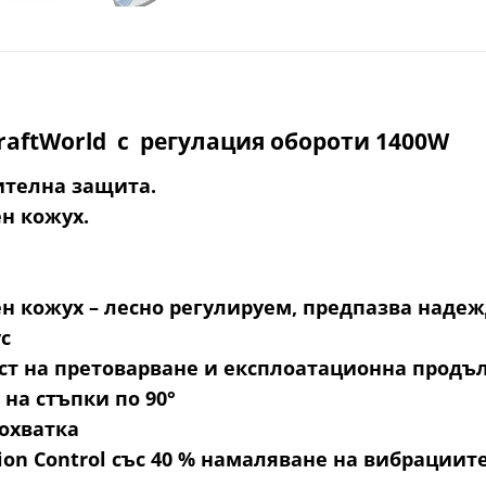
aftWorld с регулация обороти 1400W
ителна защита.
н кожух.
н кожух – лесно регулируем, предпазва наде
с
ст на претоварване и експлоатационна продъ
 на стъпки по 90°
кохватка
on Control със 40 % намаляване на вибрациите