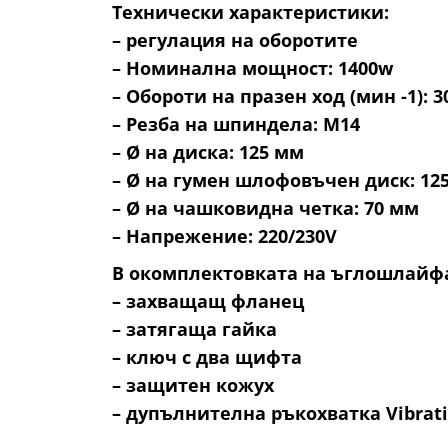
Технически характеристики:
– регулация на оборотите
– Номинална мощност: 1400w
– Обороти на празен ход (мин -1): 3
– Резба на шпиндела: М14
– Ø на диска: 125 мм
– Ø на гумен шлофовъчен диск: 12
– Ø на чашковидна четка: 70 мм
– Напрежение: 220/230V
В окомплектовката на ъглошлайфа
– захващащ фланец
– затягаща гайка
– ключ с два щифта
– защитен кожух
– дупълнителна ръкохватка Vibrati