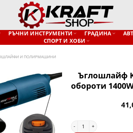
РЪЧНИ ИНСТРУМЕНТИ
ГРАДИНА
АВ
СПОРТ И ХОБИ
ОШЛАЙФИ И ПОЛИРМАШИНИ
Ъглошлайф K
обороти 1400W
Добави
в
желани
41
количество за Ъглошлайф Kr