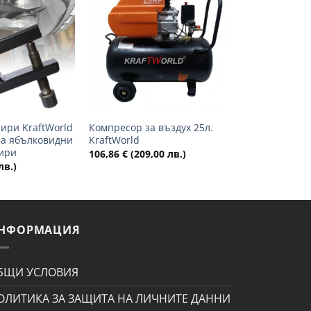
Добави
Добави
в
в
желани
желани
+
ири KraftWorld
Компресор за въздух 25л.
за ябълковидни
KraftWorld
ири
106,86
€
(209,00 лв.)
лв.)
НФОРМАЦИЯ
БЩИ УСЛОВИЯ
ОЛИТИКА ЗА ЗАЩИТА НА ЛИЧНИТЕ ДАННИ