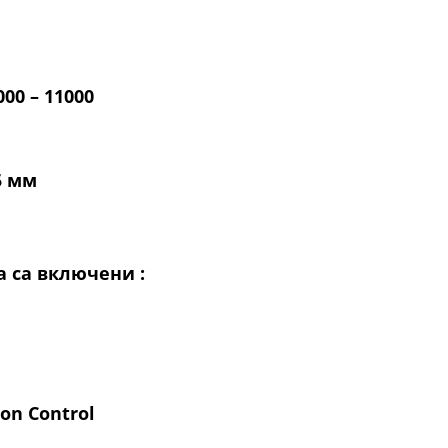
000 – 11000
5 мм
 са включени :
on Control