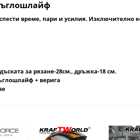
а ъглошлайф
спести време, пари и усилия. Изключително е
дъската за рязане-28см., дръжка-18 см.
ъглошлайф + верига
ве