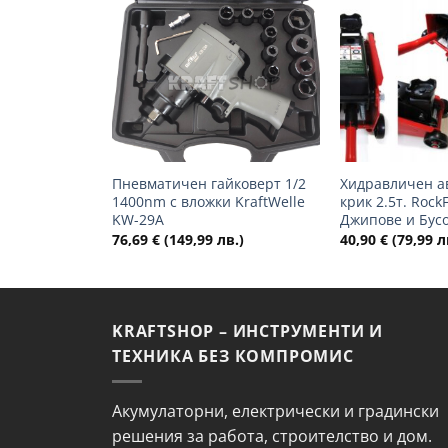
Добави
в
желани
+
+
Пневматичен гайковерт 1/2
Хидравличен а
1400nm с вложки KraftWelle
крик 2.5т. Rock
KW-29A
Джипове и Бус
76,69
€
(149,99 лв.)
40,90
€
(79,99 л
KRAFTSHOP – ИНСТРУМЕНТИ И
ТЕХНИКА БЕЗ КОМПРОМИС
Акумулаторни, електрически и градински
решения за работа, строителство и дом.