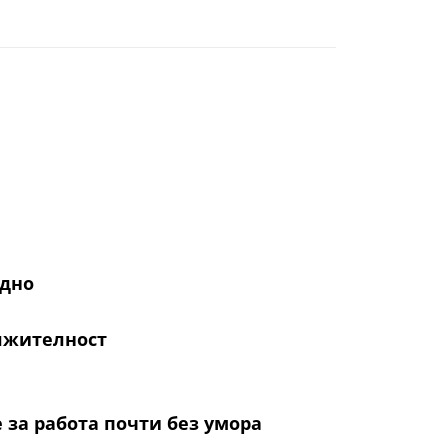
ждно
лжителност
 за работа почти без умора