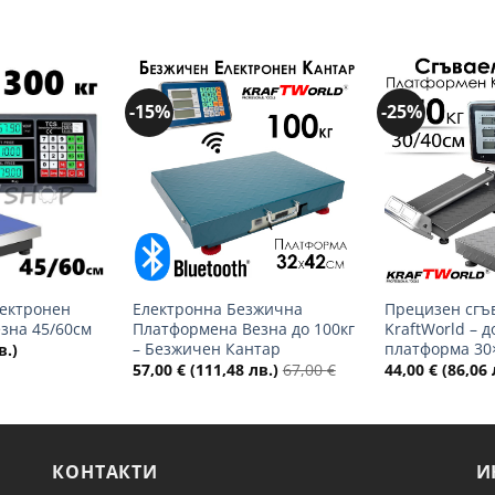
-15%
-25%
Добави
Добави
в
в
желани
желани
+
+
ектронен
Електронна Безжична
Прецизен сгъ
езна 45/60см
Платформена Везна до 100кг
KraftWorld – до
– Безжичен Кантар
платформа 30
в.)
57,00
€
(111,48 лв.)
67,00
€
44,00
€
(86,06 
КОНТАКТИ
И