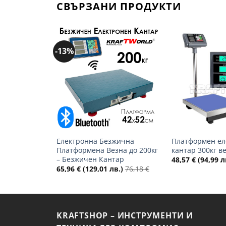
СВЪРЗАНИ ПРОДУКТИ
-13%
Добави
в
желани
+
+
Електронна Безжична
Платформен ел
Платформена Везна до 200кг
кантар 300кг в
– Безжичен Кантар
48,57
€
(94,99 л
65,96
€
(129,01 лв.)
76,18
€
KRAFTSHOP – ИНСТРУМЕНТИ И