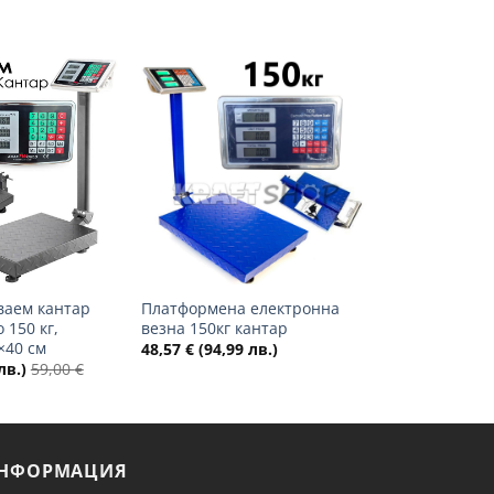
Добави
Добави
в
в
желани
желани
+
ваем кантар
Платформена електронна
 150 кг,
везна 150кг кантар
×40 см
48,57
€
(94,99 лв.)
лв.)
59,00
€
НФОРМАЦИЯ