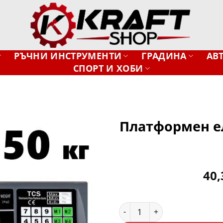
РЪЧНИ ИНСТРУМЕНТИ
ГРАДИНА
АВ
СПОРТ И ХОБИ
Платформен ел
Добави
в
желани
40
количество за Платформен 