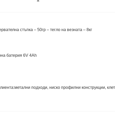
ервателна стъпка – 50гр – тегло на везната – 8кг
рна батерия 6V 4Ah
а
лиента:метални подходи, ниско профилни конструкции, клет