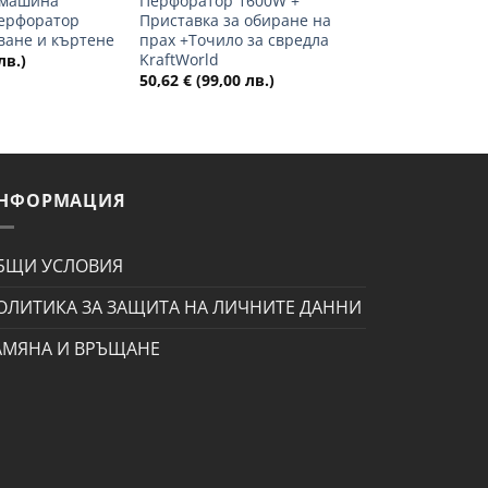
рмашина
Перфоратор 1600W +
перфоратор
Приставка за обиране на
ване и къртене
прах +Точило за свредла
KraftWorld
лв.)
50,62
€
(99,00 лв.)
НФОРМАЦИЯ
БЩИ УСЛОВИЯ
ОЛИТИКА ЗА ЗАЩИТА НА ЛИЧНИТЕ ДАННИ
АМЯНА И ВРЪЩАНЕ