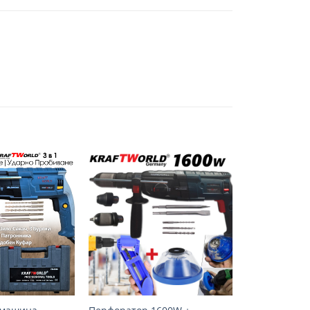
Добави
Добави
в
в
желани
желани
+