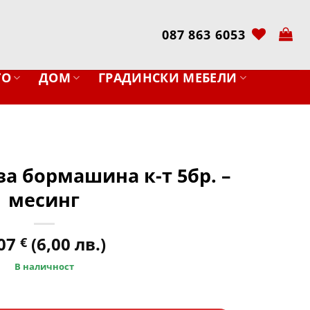
087 863 6053
ТО
ДОМ
ГРАДИНСКИ МЕБЕЛИ
за бормашина к-т 5бр. –
месинг
,07
(6,00 лв.)
€
В наличност
 за бормашина к-т 5бр. - месинг