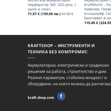
Безчетков акумулаторен
Акумулаторен С
перфоратор 36V, SDS-plus, с
KraftWorld – Л
шило и секач
Нивелир, Перф
Ъглошлайф, Гай
71,07
€
(139,00 лв.)
81,30
€
Винтоверт в ку
115,00
€
(224,92
KRAFTSHOP – ИНСТРУМЕНТИ И
ТЕХНИКА БЕЗ КОМПРОМИС
Акумулаторни, електрически и градински
решения за работа, строителство и дом.
Реални параметри, стабилна мощност и
оборудване, на което можеш да разчиташ
kraft-shop.com