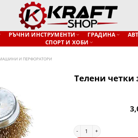
РЪЧНИ ИНСТРУМЕНТИ
ГРАДИНА
АВ
СПОРТ И ХОБИ
МАШИНИ И ПЕРФОРАТОРИ
Телени четки 
Добави
в
желани
3
количество за Телени четки