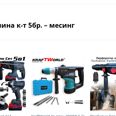
на к-т 5бр. – месинг
Добави
Добави
в
в
желани
желани
+
+