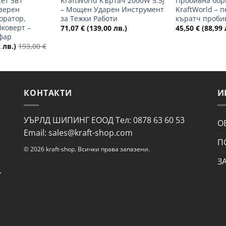
ет 5в1
KraftWorld Къртач 2000W 5.5J
Пробивна бо
азерен
– Мощен Ударен Инструмент
KraftWorld – 
оратор,
за Тежки Работи
къратч проби
коверт –
71,07
€
(139,00 лв.)
45,50
€
(88,99 
фар
 лв.)
193,00
€
КОНТАКТИ
И
УЪРЛД ШИПИНГ ЕООД Тел: 0878 63 60 53
О
Email: sales@kraft-shop.com
П
© 2026 kraft-shop. Всички права запазени.
З
.