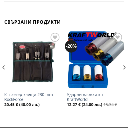
СВЪРЗАНИ ПРОДУКТИ
-20%
Добави
Добави
в
в
желани
желани
К-т зегер клещи 230 mm
Ударни вложки к-т
RockForce
KraftWorld
20,45
€
(40,00 лв.)
12,27
€
(24,00 лв.)
15,34
€