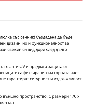
 люлка със сенник! Създадена да бъде
лен дизайн, но и функционалност за
ази свежия си вид дори след дълго
кът е анти-UV и предлага защита от
лавниците са фиксирани към горната част
ване гарантират сигурност и издръжливост
ко външно пространство. С размери 170 x
шен кът.