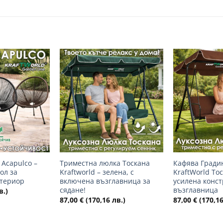
Добави
Добави
в
в
желани
желани
+
+
 Acapulco –
Триместна люлка Тоскана
Кафява Гради
ол за
Kraftworld – зелена, с
KraftWorld Тос
стериор
включена възглавница за
усилена конст
сядане!
възглавница
в.)
87,00
€
(170,16 лв.)
87,00
€
(170,16