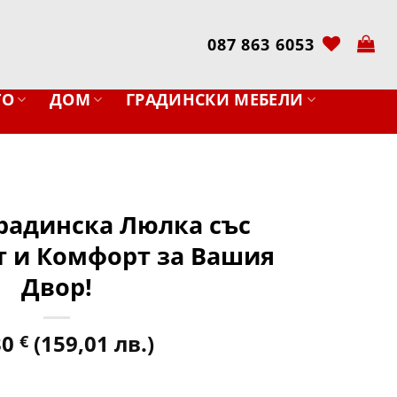
087 863 6053
ТО
ДОМ
ГРАДИНСКИ МЕБЕЛИ
Градинска Люлка със
т и Комфорт за Вашия
Двор!
30
(159,01 лв.)
€
динска Люлка със Сенник – Уют и Комфорт за Вашия Двор!