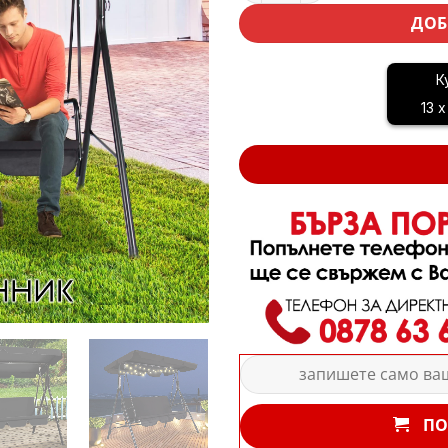
ДОБ
К
13 x
ПО