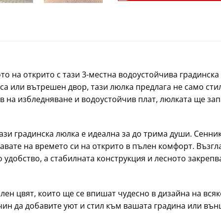
то на открито с тази 3-местна водоустойчива градинска
са или вътрешен двор, тази люлка предлага не само сти
в на избледняване и водоустойчив плат, люлката ще зап
ази градинска люлка е идеална за до трима души. Сенни
давате на времето си на открито в пълен комфорт. Възг
о удобство, а стабилната конструкция и лесното закреп
лен цвят, които ще се впишат чудесно в дизайна на вся
ачин да добавите уют и стил към вашата градина или вън