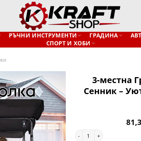
РЪЧНИ ИНСТРУМЕНТИ
ГРАДИНА
АВ
СПОРТ И ХОБИ
ЛКИ
3-местна 
Сенник – Ую
Добави
в
желани
81,
количество за 3-местна Гра