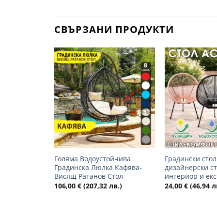
СВЪРЗАНИ ПРОДУКТИ
Добави
в
желани
+
+
Голяма Водоустойчива
Градински стол
Градинска Люлка Кафява-
дизайнерски ст
Висящ Ратанов Стол
интериор и ек
106,00
€
(207,32 лв.)
24,00
€
(46,94 л