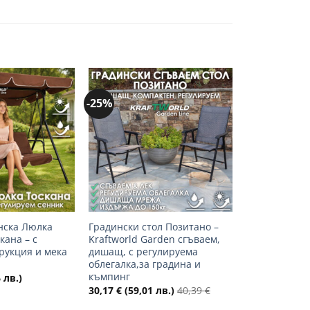
-25%
Добави
Добави
в
в
желани
желани
+
нска Люлка
Градински стол Позитано –
кана – с
Kraftworld Garden сгъваем,
рукция и мека
дишащ, с регулируема
облегалка,за градина и
къмпинг
 лв.)
30,17
€
(59,01 лв.)
40,39
€